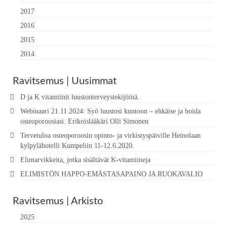
2017
2016
2015
2014
Ravitsemus | Uusimmat
D ja K vitamiinit luustonterveystekijöinä.
Webinaari 21.11.2024: Syö luustosi kuntoon – ehkäise ja hoida
osteoporoosiasi. Erikoislääkäri Olli Simonen
Tervetuloa osteoporoosin opinto- ja virkistyspäiville Heinolaan
kylpylähotelli Kumpeliin 11-12.6.2020.
Elintarvikkeita, jotka sisältävät K-vitamiineja
ELIMISTÖN HAPPO-EMÄSTASAPAINO JA RUOKAVALIO
Ravitsemus | Arkisto
2025