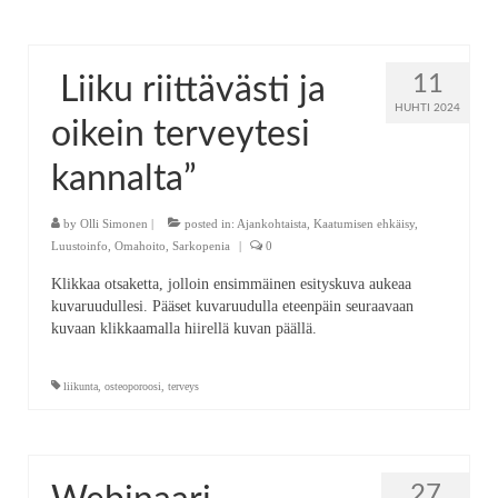
11
Liiku riittävästi ja
HUHTI 2024
oikein terveytesi
kannalta”
by
Olli Simonen
|
posted in:
Ajankohtaista
,
Kaatumisen ehkäisy
,
Luustoinfo
,
Omahoito
,
Sarkopenia
|
0
Klikkaa otsaketta, jolloin ensimmäinen esityskuva aukeaa
kuvaruudullesi. Pääset kuvaruudulla eteenpäin seuraavaan
kuvaan klikkaamalla hiirellä kuvan päällä.
liikunta
,
osteoporoosi
,
terveys
27