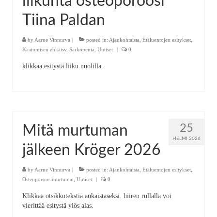
liikunta osteoporoosi
Tiina Paldan
by
Aarne Vinnurva
|
posted in:
Ajankohtaista
,
Etäluentojen esitykset
,
Kaatumisen ehkäisy
,
Sarkopenia
,
Uutiset
|
0
klikkaa esitystä liiku nuolilla.
25
Mitä murtuman
HELMI 2026
jälkeen Kröger 2026
by
Aarne Vinnurva
|
posted in:
Ajankohtaista
,
Etäluentojen esitykset
,
Osteoporoosimurtumat
,
Uutiset
|
0
Klikkaa otsikkotekstiä aukaistaseksi. hiiren rullalla voi
vierittää esitystä ylös alas.