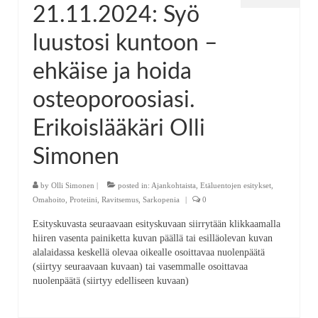
21.11.2024: Syö
luustosi kuntoon –
ehkäise ja hoida
osteoporoosiasi.
Erikoislääkäri Olli
Simonen
by
Olli Simonen
|
posted in:
Ajankohtaista
,
Etäluentojen esitykset
,
Omahoito
,
Proteiini
,
Ravitsemus
,
Sarkopenia
|
0
Esityskuvasta seuraavaan esityskuvaan siirrytään klikkaamalla
hiiren vasenta painiketta kuvan päällä tai esilläolevan kuvan
alalaidassa keskellä olevaa oikealle osoittavaa nuolenpäätä
(siirtyy seuraavaan kuvaan) tai vasemmalle osoittavaa
nuolenpäätä (siirtyy edelliseen kuvaan)