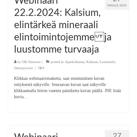
Webinaari
MAALIS 2024
22.2.2024: Kalsium,
elintärkeä mineraali
elintoimintojemme ja
luustomme turvaaja
by
Olli Simonen
|
posted in:
Ajankohtaista
,
Kalsium
,
Luustoinfo
,
Osteoporoosi
|
0
Klikkaa webinaariotsaketta, saat ensimmäisen kuvan
esityksestä näkyville. Seuraavan kuvan saat näkyville
klikkaamalla hiiren vasenta painiketta kuvan päällä. JNE lisää
kuvia…
27