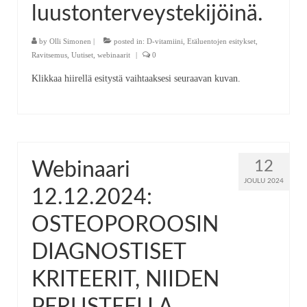
luustonterveystekijöinä.
by
Olli Simonen
|
posted in:
D-vitamiini
,
Etäluentojen esitykset
,
Ravitsemus
,
Uutiset
,
webinaarit
|
0
Klikkaa hiirellä esitystä vaihtaaksesi seuraavan kuvan.
12
Webinaari
JOULU 2024
12.12.2024:
OSTEOPOROOSIN
DIAGNOSTISET
KRITEERIT, NIIDEN