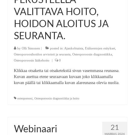
PERUSTEELLA
VALITTAVA HOITO,
HOIDON ALOITUS JA
SEURANTA.
by
Olli Simonen
|
posted in:
Ajankohtaista
,
Etäluentojen esitykset
,
Osteoporoosihoidon arviointi ja seuranta
,
Osteoporoosin diagnostiikka
,
Osteoporoosin lääkehoito
|
0
Klikkaa otsaketta tai otsaketekstiä sivun vasemmassa reunassa.
Kuvan auettua etene seuraavaan kuvaan joko klikkaamalla
kuvan päällä tai klikkaamalla kuvan alareunassa olevia nuolia.
osteoporoosi
,
Osteoporoosin diagnostiikka ja hoito
21
Webinaari
MARRAS 2024