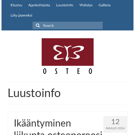
Etusivu
Ajankohtaista
Luustoinfo
Yhdistys
Galleria
Liity jäseneksi
Search
for:
Luustoinfo
12
Ikääntyminen
MAALIS 2026