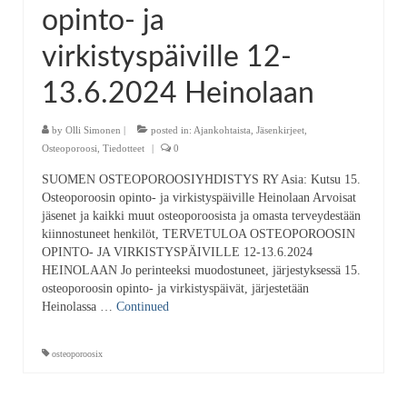
opinto- ja
virkistyspäiville 12-
13.6.2024 Heinolaan
by
Olli Simonen
|
posted in:
Ajankohtaista
,
Jäsenkirjeet
,
Osteoporoosi
,
Tiedotteet
|
0
SUOMEN OSTEOPOROOSIYHDISTYS RY Asia: Kutsu 15.
Osteoporoosin opinto- ja virkistyspäiville Heinolaan Arvoisat
jäsenet ja kaikki muut osteoporoosista ja omasta terveydestään
kiinnostuneet henkilöt, TERVETULOA OSTEOPOROOSIN
OPINTO- JA VIRKISTYSPÄIVILLE 12-13.6.2024
HEINOLAAN Jo perinteeksi muodostuneet, järjestyksessä 15.
osteoporoosin opinto- ja virkistyspäivät, järjestetään
Heinolassa …
Continued
osteoporoosix