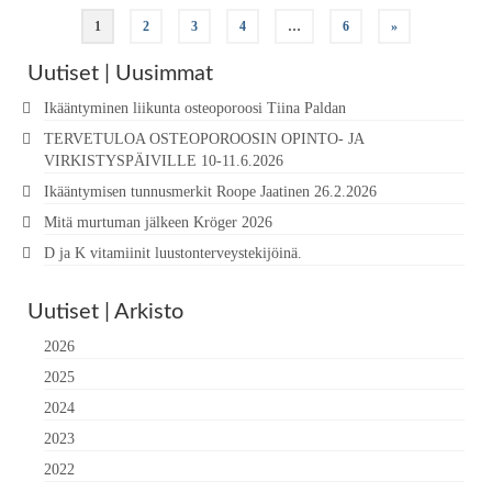
Artikkelien
1
2
3
4
…
6
»
sivutus
Uutiset | Uusimmat
Ikääntyminen liikunta osteoporoosi Tiina Paldan
TERVETULOA OSTEOPOROOSIN OPINTO- JA
VIRKISTYSPÄIVILLE 10-11.6.2026
Ikääntymisen tunnusmerkit Roope Jaatinen 26.2.2026
Mitä murtuman jälkeen Kröger 2026
D ja K vitamiinit luustonterveystekijöinä.
Uutiset | Arkisto
2026
2025
2024
2023
2022