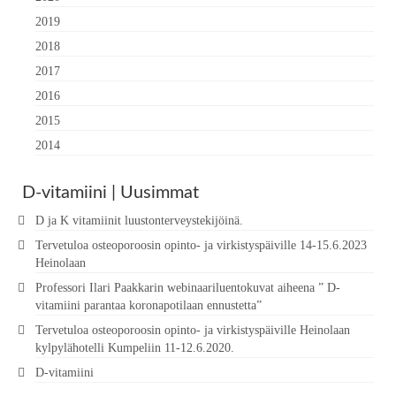
2019
2018
2017
2016
2015
2014
D-vitamiini | Uusimmat
D ja K vitamiinit luustonterveystekijöinä.
Tervetuloa osteoporoosin opinto- ja virkistyspäiville 14-15.6.2023
Heinolaan
Professori Ilari Paakkarin webinaariluentokuvat aiheena ” D-
vitamiini parantaa koronapotilaan ennustetta”
Tervetuloa osteoporoosin opinto- ja virkistyspäiville Heinolaan
kylpylähotelli Kumpeliin 11-12.6.2020.
D-vitamiini