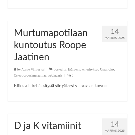
14
Murtumapotilaan
MARRAS 2025
kuntoutus Roope
Jaatinen
by
Aarne Vinnurva
|
posted in:
Etäluentojen esitykset
,
Omahoito
,
Osteoporoosimurtumat
,
webinaarit
|
0
Klikkaa hiirellä esitystä siirtyäksesi seuraavaan kuvaan.
14
D ja K vitamiinit
MARRAS 2025