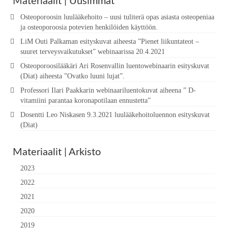
Materiaalit | Uusimmat
Osteoporoosin luulääkehoito – uusi tuliterä opas asiasta osteopeniaa
ja osteoporoosia potevien henkilöiden käyttöön.
LiM Outi Palkaman esityskuvat aiheesta ”Pienet liikuntateot –
suuret terveysvaikutukset” webinaarissa 20.4.2021
Osteoporoosilääkäri Ari Rosenvallin luentowebinaarin esityskuvat
(Diat) aiheesta ”Ovatko luuni lujat”.
Professori Ilari Paakkarin webinaariluentokuvat aiheena ” D-
vitamiini parantaa koronapotilaan ennustetta”
Dosentti Leo Niskasen 9.3.2021 luulääkehoitoluennon esityskuvat
(Diat)
Materiaalit | Arkisto
2023
2022
2021
2020
2019