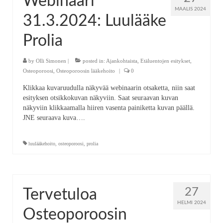
Webinaari
MAALIS 2024
31.3.2024: Luulääke
Prolia
by
Olli Simonen
|
posted in:
Ajankohtaista
,
Etäluentojen esitykset
,
Osteoporoosi
,
Osteoporoosin lääkehoito
|
0
Klikkaa kuvaruudulla näkyvää webinaarin otsaketta, niin saat
esityksen otsikkokuvan näkyviin. Saat seuraavan kuvan
näkyviin klikkaamalla hiiren vasenta painiketta kuvan päällä.
JNE seuraava kuva….
luulääkehoito
,
osteoporoosi
,
prolia
27
Tervetuloa
HELMI 2024
Osteoporoosin