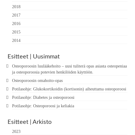
2018
2017
2016
2015
2014
Esitteet | Uusimmat
Osteoporoosin luulääkehoito – uusi tuliterä opas asiasta osteopeniaa
ja osteoporoosia potevien henkilöiden käyttöön.
Osteoporoosin omahoito-opas
Potilasohje: Glukokortikoidin (kortisonin) aiheuttama osteoporoosi
Potilasohje: Diabetes ja osteoporoosi
Potilasohje: Osteoporoosi ja keliakia
Esitteet | Arkisto
2023