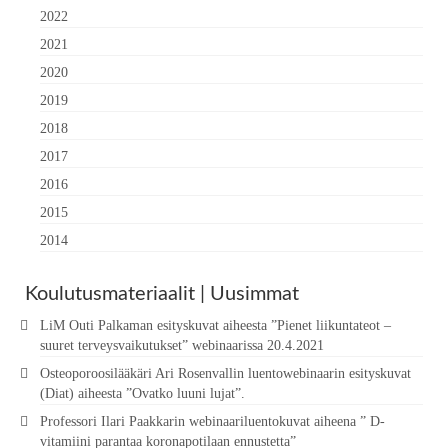
2022
2021
2020
2019
2018
2017
2016
2015
2014
Koulutusmateriaalit | Uusimmat
LiM Outi Palkaman esityskuvat aiheesta ”Pienet liikuntateot –
suuret terveysvaikutukset” webinaarissa 20.4.2021
Osteoporoosilääkäri Ari Rosenvallin luentowebinaarin esityskuvat
(Diat) aiheesta ”Ovatko luuni lujat”.
Professori Ilari Paakkarin webinaariluentokuvat aiheena ” D-
vitamiini parantaa koronapotilaan ennustetta”