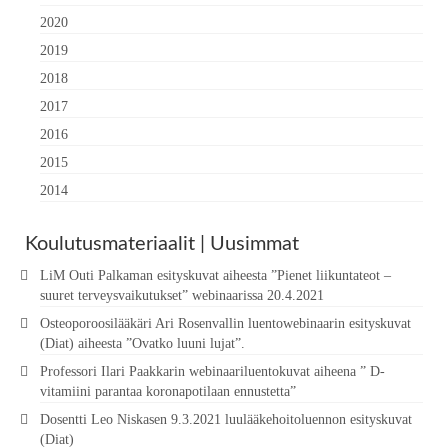
2020
2019
2018
2017
2016
2015
2014
Koulutusmateriaalit | Uusimmat
LiM Outi Palkaman esityskuvat aiheesta ”Pienet liikuntateot –
suuret terveysvaikutukset” webinaarissa 20.4.2021
Osteoporoosilääkäri Ari Rosenvallin luentowebinaarin esityskuvat
(Diat) aiheesta ”Ovatko luuni lujat”.
Professori Ilari Paakkarin webinaariluentokuvat aiheena ” D-
vitamiini parantaa koronapotilaan ennustetta”
Dosentti Leo Niskasen 9.3.2021 luulääkehoitoluennon esityskuvat
(Diat)