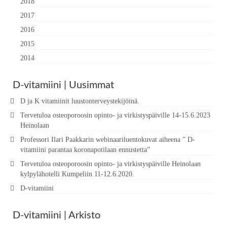
2018
2017
2016
2015
2014
D-vitamiini | Uusimmat
D ja K vitamiinit luustonterveystekijöinä.
Tervetuloa osteoporoosin opinto- ja virkistyspäiville 14-15.6.2023
Heinolaan
Professori Ilari Paakkarin webinaariluentokuvat aiheena ” D-
vitamiini parantaa koronapotilaan ennustetta”
Tervetuloa osteoporoosin opinto- ja virkistyspäiville Heinolaan
kylpylähotelli Kumpeliin 11-12.6.2020.
D-vitamiini
D-vitamiini | Arkisto