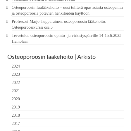
Osteoporoosin luulääkehoito – uusi tuliterä opas asiasta osteopeniaa
ja osteoporoosia potevien henkilöiden käyttöön.
Professori Marjo Tuppurainen: osteoporoosin lääkehoito.
Osteoporoosikurssi osa 3
Tervetuloa osteoporoosin opinto- ja virkistyspäiville 14-15.6.2023
Heinolaan
Osteoporoosin lääkehoito | Arkisto
2024
2023
2022
2021
2020
2019
2018
2017