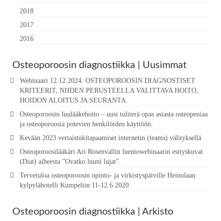
2018
2017
2016
Osteoporoosin diagnostiikka | Uusimmat
Webinaari 12.12.2024: OSTEOPOROOSIN DIAGNOSTISET
KRITEERIT, NIIDEN PERUSTEELLA VALITTAVA HOITO,
HOIDON ALOITUS JA SEURANTA.
Osteoporoosin luulääkehoito – uusi tuliterä opas asiasta osteopeniaa
ja osteoporoosia potevien henkilöiden käyttöön.
Kevään 2023 vertaistukitapaamiset internetin (teams) välityksellä
Osteoporoosilääkäri Ari Rosenvallin luentowebinaarin esityskuvat
(Diat) aiheesta ”Ovatko luuni lujat”.
Tervetuloa osteoporoosin opinto- ja virkistyspäiville Heinolaan
kylpylähotelli Kumpeliin 11-12.6.2020.
Osteoporoosin diagnostiikka | Arkisto