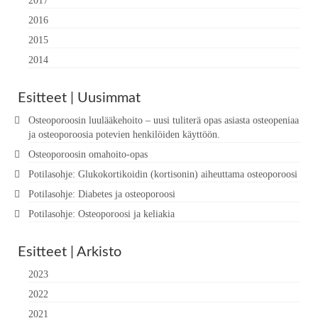
2017
2016
2015
2014
Esitteet | Uusimmat
Osteoporoosin luulääkehoito – uusi tuliterä opas asiasta osteopeniaa
ja osteoporoosia potevien henkilöiden käyttöön.
Osteoporoosin omahoito-opas
Potilasohje: Glukokortikoidin (kortisonin) aiheuttama osteoporoosi
Potilasohje: Diabetes ja osteoporoosi
Potilasohje: Osteoporoosi ja keliakia
Esitteet | Arkisto
2023
2022
2021