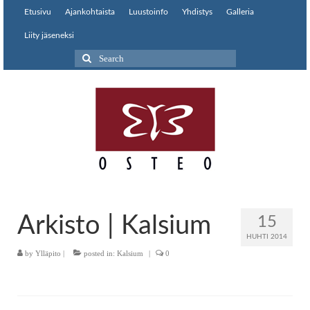
Etusivu
Ajankohtaista
Luustoinfo
Yhdistys
Galleria
Liity jäseneksi
Search
for:
Arkisto | Kalsium
15
HUHTI 2014
by
Ylläpito
|
posted in:
Kalsium
|
0