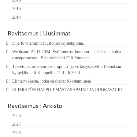
2016
2015
2014
Ravitsemus | Uusimmat
D ja K vitamiinit luustonterveystekijöinä.
Webinaari 21.11.2024: Syö luustosi kuntoon – ehkäise ja hoida
osteoporoosiasi. Erikoislääkäri Olli Simonen
Tervetuloa osteoporoosin opinto- ja virkistyspäiville Heinolaan
kylpylähotelli Kumpeliin 11-12.6.2020.
Elintarvikkeita, jotka sisältävät K-vitamiineja
ELIMISTÖN HAPPO-EMÄSTASAPAINO JA RUOKAVALIO
Ravitsemus | Arkisto
2025
2024
2023