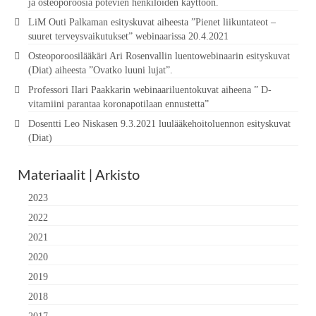
ja osteoporoosia potevien henkilöiden käyttöön.
LiM Outi Palkaman esityskuvat aiheesta ”Pienet liikuntateot –
suuret terveysvaikutukset” webinaarissa 20.4.2021
Osteoporoosilääkäri Ari Rosenvallin luentowebinaarin esityskuvat
(Diat) aiheesta ”Ovatko luuni lujat”.
Professori Ilari Paakkarin webinaariluentokuvat aiheena ” D-
vitamiini parantaa koronapotilaan ennustetta”
Dosentti Leo Niskasen 9.3.2021 luulääkehoitoluennon esityskuvat
(Diat)
Materiaalit | Arkisto
2023
2022
2021
2020
2019
2018