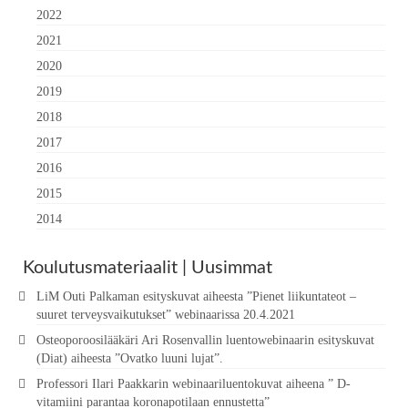
2022
2021
2020
2019
2018
2017
2016
2015
2014
Koulutusmateriaalit | Uusimmat
LiM Outi Palkaman esityskuvat aiheesta ”Pienet liikuntateot –
suuret terveysvaikutukset” webinaarissa 20.4.2021
Osteoporoosilääkäri Ari Rosenvallin luentowebinaarin esityskuvat
(Diat) aiheesta ”Ovatko luuni lujat”.
Professori Ilari Paakkarin webinaariluentokuvat aiheena ” D-
vitamiini parantaa koronapotilaan ennustetta”