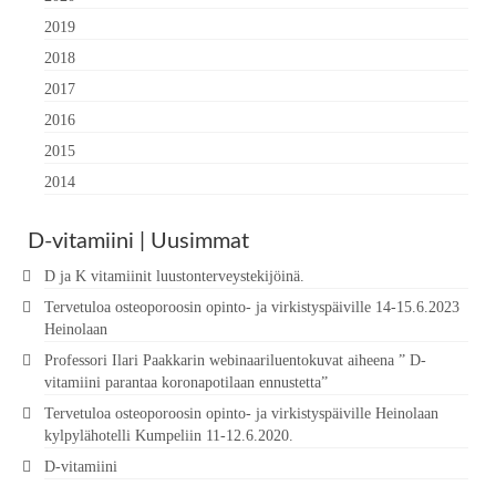
2019
2018
2017
2016
2015
2014
D-vitamiini | Uusimmat
D ja K vitamiinit luustonterveystekijöinä.
Tervetuloa osteoporoosin opinto- ja virkistyspäiville 14-15.6.2023
Heinolaan
Professori Ilari Paakkarin webinaariluentokuvat aiheena ” D-
vitamiini parantaa koronapotilaan ennustetta”
Tervetuloa osteoporoosin opinto- ja virkistyspäiville Heinolaan
kylpylähotelli Kumpeliin 11-12.6.2020.
D-vitamiini