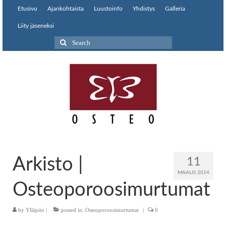
Etusivu
Ajankohtaista
Luustoinfo
Yhdistys
Galleria
Liity jäseneksi
Search
for:
Arkisto |
11
MAALIS 2014
Osteoporoosimurtumat
by
Ylläpito
|
posted in:
Osteoporoosimurtumat
|
0