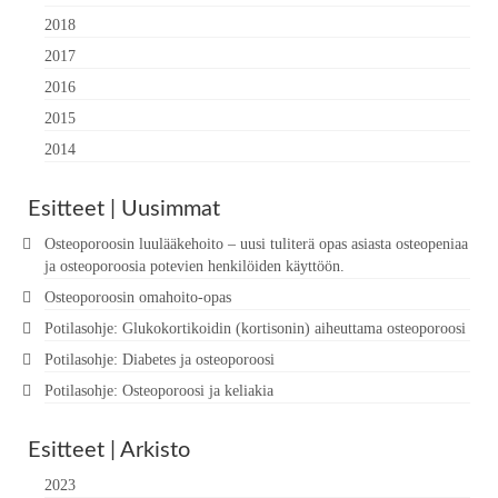
2018
2017
2016
2015
2014
Esitteet | Uusimmat
Osteoporoosin luulääkehoito – uusi tuliterä opas asiasta osteopeniaa
ja osteoporoosia potevien henkilöiden käyttöön.
Osteoporoosin omahoito-opas
Potilasohje: Glukokortikoidin (kortisonin) aiheuttama osteoporoosi
Potilasohje: Diabetes ja osteoporoosi
Potilasohje: Osteoporoosi ja keliakia
Esitteet | Arkisto
2023