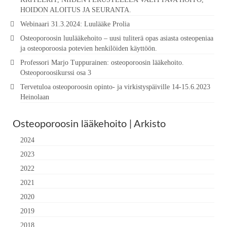
HOIDON ALOITUS JA SEURANTA.
Webinaari 31.3.2024: Luulääke Prolia
Osteoporoosin luulääkehoito – uusi tuliterä opas asiasta osteopeniaa
ja osteoporoosia potevien henkilöiden käyttöön.
Professori Marjo Tuppurainen: osteoporoosin lääkehoito.
Osteoporoosikurssi osa 3
Tervetuloa osteoporoosin opinto- ja virkistyspäiville 14-15.6.2023
Heinolaan
Osteoporoosin lääkehoito | Arkisto
2024
2023
2022
2021
2020
2019
2018