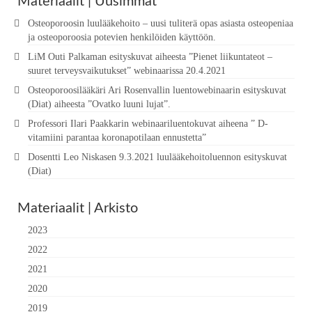
Materiaalit | Uusimmat
Osteoporoosin luulääkehoito – uusi tuliterä opas asiasta osteopeniaa
ja osteoporoosia potevien henkilöiden käyttöön.
LiM Outi Palkaman esityskuvat aiheesta ”Pienet liikuntateot –
suuret terveysvaikutukset” webinaarissa 20.4.2021
Osteoporoosilääkäri Ari Rosenvallin luentowebinaarin esityskuvat
(Diat) aiheesta ”Ovatko luuni lujat”.
Professori Ilari Paakkarin webinaariluentokuvat aiheena ” D-
vitamiini parantaa koronapotilaan ennustetta”
Dosentti Leo Niskasen 9.3.2021 luulääkehoitoluennon esityskuvat
(Diat)
Materiaalit | Arkisto
2023
2022
2021
2020
2019