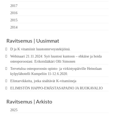
2017
2016
2015
2014
Ravitsemus | Uusimmat
D ja K vitamiinit luustonterveystekijöinä.
Webinaari 21.11.2024: Syö luustosi kuntoon – ehkäise ja hoida
osteoporoosiasi. Erikoislääkäri Olli Simonen
Tervetuloa osteoporoosin opinto- ja virkistyspäiville Heinolaan
kylpylähotelli Kumpeliin 11-12.6.2020.
Elintarvikkeita, jotka sisältävät K-vitamiineja
ELIMISTÖN HAPPO-EMÄSTASAPAINO JA RUOKAVALIO
Ravitsemus | Arkisto
2025