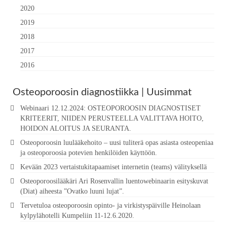
2020
2019
2018
2017
2016
Osteoporoosin diagnostiikka | Uusimmat
Webinaari 12.12.2024: OSTEOPOROOSIN DIAGNOSTISET
KRITEERIT, NIIDEN PERUSTEELLA VALITTAVA HOITO,
HOIDON ALOITUS JA SEURANTA.
Osteoporoosin luulääkehoito – uusi tuliterä opas asiasta osteopeniaa
ja osteoporoosia potevien henkilöiden käyttöön.
Kevään 2023 vertaistukitapaamiset internetin (teams) välityksellä
Osteoporoosilääkäri Ari Rosenvallin luentowebinaarin esityskuvat
(Diat) aiheesta ”Ovatko luuni lujat”.
Tervetuloa osteoporoosin opinto- ja virkistyspäiville Heinolaan
kylpylähotelli Kumpeliin 11-12.6.2020.