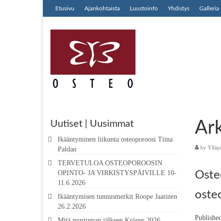
Etusivu
Ajankohtaista
Luustoinfo
Yhdistys
Galleria
Ark
Uutiset | Uusimmat
Ikääntyminen liikunta osteoporoosi Tiina
by
Ylläp
Paldan
TERVETULOA OSTEOPOROOSIN
OPINTO- JA VIRKISTYSPÄIVILLE 10-
Osteo
11.6.2026
oste
Ikääntymisen tunnusmerkit Roope Jaatinen
26.2.2026
Publishe
Mitä murtuman jälkeen Kröger 2026