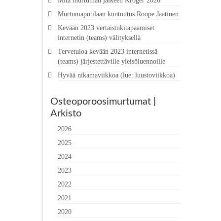
Mitä murtuman jälkeen Kröger 2026
Murtumapotilaan kuntoutus Roope Jaatinen
Kevään 2023 vertaistukitapaamiset
internetin (teams) välityksellä
Tervetuloa kevään 2023 internetissä
(teams) järjestettäville yleisöluennoille
Hyvää nikamaviikkoa (lue: luustoviikkoa)
Osteoporoosimurtumat |
Arkisto
2026
2025
2024
2023
2022
2021
2020