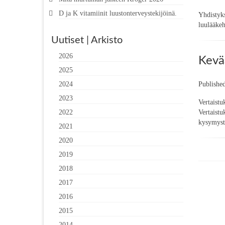
D ja K vitamiinit luustonterveystekijöinä.
Yhdistyks
luulääkeh
Uutiset | Arkisto
2026
Kevää
2025
Publishe
2024
2023
Vertaistu
Vertaistu
2022
kysymyste
2021
2020
2019
2018
2017
2016
2015
2014