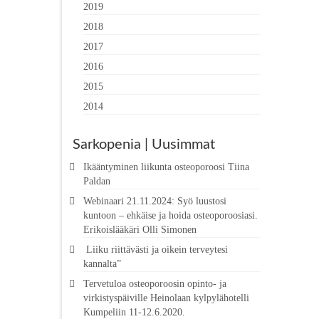
2019
2018
2017
2016
2015
2014
Sarkopenia | Uusimmat
Ikääntyminen liikunta osteoporoosi Tiina
Paldan
Webinaari 21.11.2024: Syö luustosi
kuntoon – ehkäise ja hoida osteoporoosiasi.
Erikoislääkäri Olli Simonen
Liiku riittävästi ja oikein terveytesi
kannalta”
Tervetuloa osteoporoosin opinto- ja
virkistyspäiville Heinolaan kylpylähotelli
Kumpeliin 11-12.6.2020.