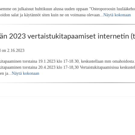
emme on julkaissut huhtikuun alussa uuden oppaan ”Osteoporoosin luulääkehoit
oidon salat ja käytännöt siten kuin ne on voimassa olevaan...
Näytä kokonaan
n 2023 vertaistukitapaamiset internetin (t
d on 2.16.2023
kitapaaminen torstaina 19.1.2023 klo 17-18.30, keskustellaan mm omahoidosta.
kitapaaminen torstaina 20.4.2023 klo 17-18,30 Vertaistukitapaamisissa keskustell
n ja...
Näytä kokonaan