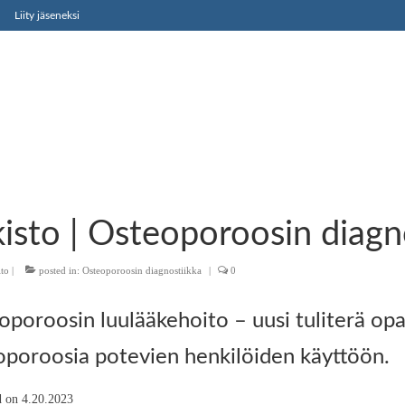
Liity jäseneksi
isto | Osteoporoosin diagn
ito
|
posted in:
Osteoporoosin diagnostiikka
|
0
poroosin luulääkehoito – uusi tuliterä opa
oporoosia potevien henkilöiden käyttöön.
d on 4.20.2023