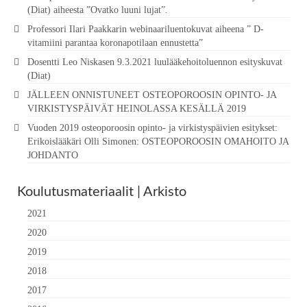
(Diat) aiheesta ”Ovatko luuni lujat”.
Professori Ilari Paakkarin webinaariluentokuvat aiheena ” D-
vitamiini parantaa koronapotilaan ennustetta”
Dosentti Leo Niskasen 9.3.2021 luulääkehoitoluennon esityskuvat
(Diat)
JÄLLEEN ONNISTUNEET OSTEOPOROOSIN OPINTO- JA
VIRKISTYSPÄIVÄT HEINOLASSA KESÄLLÄ 2019
Vuoden 2019 osteoporoosin opinto- ja virkistyspäivien esitykset:
Erikoislääkäri Olli Simonen: OSTEOPOROOSIN OMAHOITO JA
JOHDANTO
Koulutusmateriaalit | Arkisto
2021
2020
2019
2018
2017