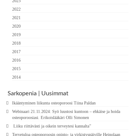
2023
2022
2021
2020
2019
2018
2017
2016
2015
2014
Sarkopenia | Uusimmat
Ikääntyminen liikunta osteoporoosi Tiina Paldan
Webinaari 21.11.2024: Syö luustosi kuntoon – ehkäise ja hoida
osteoporoosiasi. Erikoislääkäri Olli Simonen
Liiku riittävästi ja oikein terveytesi kannalta”
Tervetuloa osteoporoosin opinto- ja virkistyspäiville Heinolaan