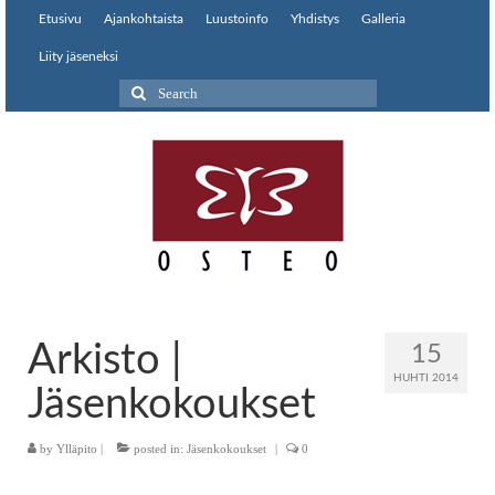
Etusivu
Ajankohtaista
Luustoinfo
Yhdistys
Galleria
Liity jäseneksi
Search
for:
Arkisto |
15
HUHTI 2014
Jäsenkokoukset
by
Ylläpito
|
posted in:
Jäsenkokoukset
|
0