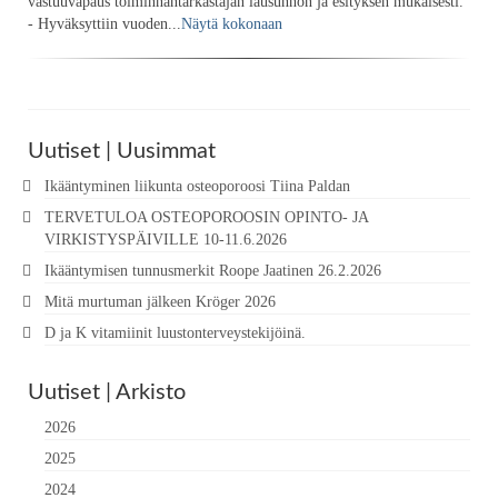
vastuuvapaus toiminnantarkastajan lausunnon ja esityksen mukaisesti.
- Hyväksyttiin vuoden...
Näytä kokonaan
Uutiset | Uusimmat
Ikääntyminen liikunta osteoporoosi Tiina Paldan
TERVETULOA OSTEOPOROOSIN OPINTO- JA
VIRKISTYSPÄIVILLE 10-11.6.2026
Ikääntymisen tunnusmerkit Roope Jaatinen 26.2.2026
Mitä murtuman jälkeen Kröger 2026
D ja K vitamiinit luustonterveystekijöinä.
Uutiset | Arkisto
2026
2025
2024