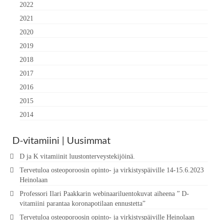
2022
2021
2020
2019
2018
2017
2016
2015
2014
D-vitamiini | Uusimmat
D ja K vitamiinit luustonterveystekijöinä.
Tervetuloa osteoporoosin opinto- ja virkistyspäiville 14-15.6.2023
Heinolaan
Professori Ilari Paakkarin webinaariluentokuvat aiheena ” D-
vitamiini parantaa koronapotilaan ennustetta”
Tervetuloa osteoporoosin opinto- ja virkistyspäiville Heinolaan