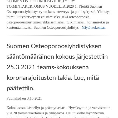
SUOMEN OSTEOPOROOSIYHDISTYS RY
TOIMINTAKERTOMUS VUODELTA 2020 1. Yleistä Suomen
Osteoporoosiyhdistys ry on kansanterveys- ja potilasjärjestö. Yhdistys
toimii luustoterveyden edistämiseksi sekä osteoporoosin,
osteoporoosimurtumien ehkäisemiseksi, tutkimiseksi, hoitamiseksi ja
kuntouttamiseksi. Suomen Osteoporoosiyhdistys...
Näytä kokonaan
Suomen Osteoporoosiyhdistyksen
sääntömääräinen kokous järjestettiin
25.3.2021 teams-kokouksena
koronarajoitusten takia. Lue, mitä
päätettiin.
Published on 3.16.2021
Kokouksessa käsitellyt ja päätetyt asiat: - Hyväksyttiin ja vahvistettiin
v 2020 toimintakertomus ja tilinpäätös. Hallitukselle myönnettiin