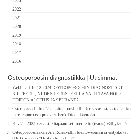
2023
2022
2021
2020
2019
2018
2017
2016
Osteoporoosin diagnostiikka | Uusimmat
Webinaari 12.12.2024: OSTEOPOROOSIN DIAGNOSTISET
KRITEERIT, NIIDEN PERUSTEELLA VALITTAVA HOITO,
HOIDON ALOITUS JA SEURANTA.
Osteoporoosin luulääkehoito – uusi tuliterä opas asiasta osteopeniaa
ja osteoporoosia potevien henkilöiden käyttöön.
Kevään 2023 vertaistukitapaamiset internetin (teams) välityksellä
Osteoporoosilääkäri Ari Rosenvallin luentowebinaarin esityskuvat
(Diat) aiheesta ”Ovatko luuni lujat”.