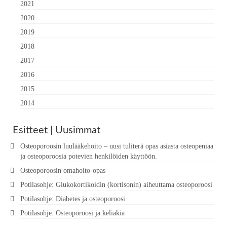
2021
2020
2019
2018
2017
2016
2015
2014
Esitteet | Uusimmat
Osteoporoosin luulääkehoito – uusi tuliterä opas asiasta osteopeniaa
ja osteoporoosia potevien henkilöiden käyttöön.
Osteoporoosin omahoito-opas
Potilasohje: Glukokortikoidin (kortisonin) aiheuttama osteoporoosi
Potilasohje: Diabetes ja osteoporoosi
Potilasohje: Osteoporoosi ja keliakia