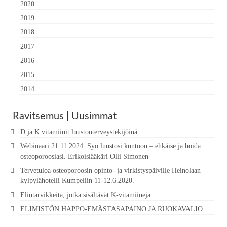
2020
2019
2018
2017
2016
2015
2014
Ravitsemus | Uusimmat
D ja K vitamiinit luustonterveystekijöinä.
Webinaari 21.11.2024: Syö luustosi kuntoon – ehkäise ja hoida
osteoporoosiasi. Erikoislääkäri Olli Simonen
Tervetuloa osteoporoosin opinto- ja virkistyspäiville Heinolaan
kylpylähotelli Kumpeliin 11-12.6.2020.
Elintarvikkeita, jotka sisältävät K-vitamiineja
ELIMISTÖN HAPPO-EMÄSTASAPAINO JA RUOKAVALIO