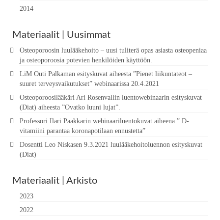
2014
Materiaalit | Uusimmat
Osteoporoosin luulääkehoito – uusi tuliterä opas asiasta osteopeniaa
ja osteoporoosia potevien henkilöiden käyttöön.
LiM Outi Palkaman esityskuvat aiheesta ”Pienet liikuntateot –
suuret terveysvaikutukset” webinaarissa 20.4.2021
Osteoporoosilääkäri Ari Rosenvallin luentowebinaarin esityskuvat
(Diat) aiheesta ”Ovatko luuni lujat”.
Professori Ilari Paakkarin webinaariluentokuvat aiheena ” D-
vitamiini parantaa koronapotilaan ennustetta”
Dosentti Leo Niskasen 9.3.2021 luulääkehoitoluennon esityskuvat
(Diat)
Materiaalit | Arkisto
2023
2022