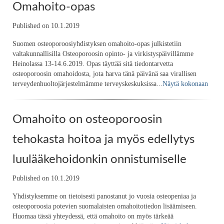
Omahoito-opas
Published on 10.1.2019
Suomen osteoporoosiyhdistyksen omahoito-opas julkistetiin
valtakunnallisilla Osteoporoosin opinto- ja virkistyspäivillämme
Heinolassa 13-14.6.2019. Opas täyttää sitä tiedontarvetta
osteoporoosin omahoidosta, jota harva tänä päivänä saa virallisen
terveydenhuoltojärjestelmämme terveyskeskuksissa...
Näytä kokonaan
Omahoito on osteoporoosin
tehokasta hoitoa ja myös edellytys
luulääkehoidonkin onnistumiselle
Published on 10.1.2019
Yhdistyksemme on tietoisesti panostanut jo vuosia osteopeniaa ja
osteoporoosia potevien suomalaisten omahoitotiedon lisäämiseen.
Huomaa tässä yhteydessä, että omahoito on myös tärkeää