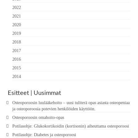
2022
2021
2020
2019
2018
2017
2016
2015
2014
Esitteet | Uusimmat
Osteoporoosin luulääkehoito – uusi tuliterä opas asiasta osteopeniaa
ja osteoporoosia potevien henkilöiden käyttöön.
Osteoporoosin omahoito-opas
Potilasohje: Glukokortikoidin (kortisonin) aiheuttama osteoporoosi
Potilasohje: Diabetes ja osteoporoosi