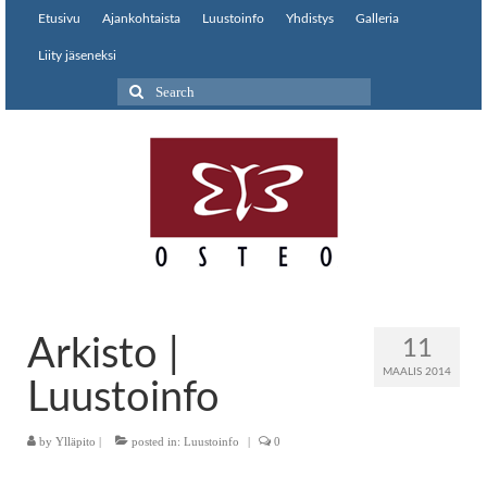
Etusivu
Ajankohtaista
Luustoinfo
Yhdistys
Galleria
Liity jäseneksi
Search
for:
Arkisto |
11
MAALIS 2014
Luustoinfo
by
Ylläpito
|
posted in:
Luustoinfo
|
0