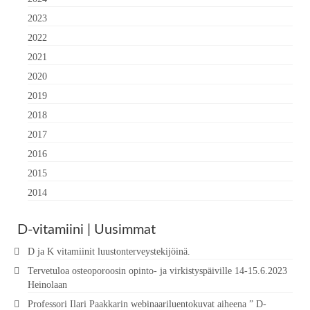
2023
2022
2021
2020
2019
2018
2017
2016
2015
2014
D-vitamiini | Uusimmat
D ja K vitamiinit luustonterveystekijöinä.
Tervetuloa osteoporoosin opinto- ja virkistyspäiville 14-15.6.2023
Heinolaan
Professori Ilari Paakkarin webinaariluentokuvat aiheena ” D-