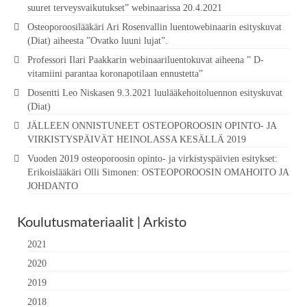
suuret terveysvaikutukset” webinaarissa 20.4.2021
Osteoporoosilääkäri Ari Rosenvallin luentowebinaarin esityskuvat
(Diat) aiheesta ”Ovatko luuni lujat”.
Professori Ilari Paakkarin webinaariluentokuvat aiheena ” D-
vitamiini parantaa koronapotilaan ennustetta”
Dosentti Leo Niskasen 9.3.2021 luulääkehoitoluennon esityskuvat
(Diat)
JÄLLEEN ONNISTUNEET OSTEOPOROOSIN OPINTO- JA
VIRKISTYSPÄIVÄT HEINOLASSA KESÄLLÄ 2019
Vuoden 2019 osteoporoosin opinto- ja virkistyspäivien esitykset:
Erikoislääkäri Olli Simonen: OSTEOPOROOSIN OMAHOITO JA
JOHDANTO
Koulutusmateriaalit | Arkisto
2021
2020
2019
2018