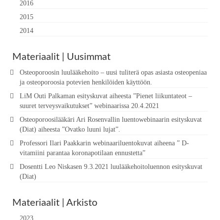
2016
2015
2014
Materiaalit | Uusimmat
Osteoporoosin luulääkehoito – uusi tuliterä opas asiasta osteopeniaa
ja osteoporoosia potevien henkilöiden käyttöön.
LiM Outi Palkaman esityskuvat aiheesta ”Pienet liikuntateot –
suuret terveysvaikutukset” webinaarissa 20.4.2021
Osteoporoosilääkäri Ari Rosenvallin luentowebinaarin esityskuvat
(Diat) aiheesta ”Ovatko luuni lujat”.
Professori Ilari Paakkarin webinaariluentokuvat aiheena ” D-
vitamiini parantaa koronapotilaan ennustetta”
Dosentti Leo Niskasen 9.3.2021 luulääkehoitoluennon esityskuvat
(Diat)
Materiaalit | Arkisto
2023