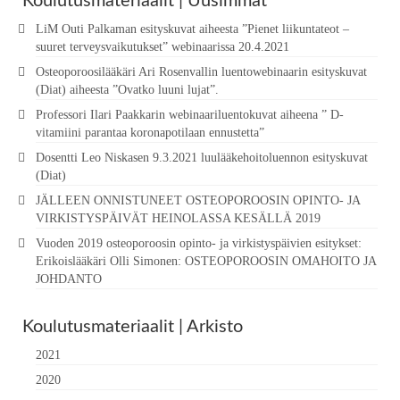
Koulutusmateriaalit | Uusimmat
LiM Outi Palkaman esityskuvat aiheesta ”Pienet liikuntateot –
suuret terveysvaikutukset” webinaarissa 20.4.2021
Osteoporoosilääkäri Ari Rosenvallin luentowebinaarin esityskuvat
(Diat) aiheesta ”Ovatko luuni lujat”.
Professori Ilari Paakkarin webinaariluentokuvat aiheena ” D-
vitamiini parantaa koronapotilaan ennustetta”
Dosentti Leo Niskasen 9.3.2021 luulääkehoitoluennon esityskuvat
(Diat)
JÄLLEEN ONNISTUNEET OSTEOPOROOSIN OPINTO- JA
VIRKISTYSPÄIVÄT HEINOLASSA KESÄLLÄ 2019
Vuoden 2019 osteoporoosin opinto- ja virkistyspäivien esitykset:
Erikoislääkäri Olli Simonen: OSTEOPOROOSIN OMAHOITO JA
JOHDANTO
Koulutusmateriaalit | Arkisto
2021
2020