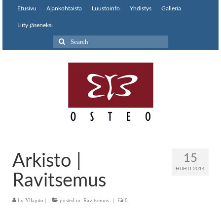
Etusivu
Ajankohtaista
Luustoinfo
Yhdistys
Galleria
Liity jäseneksi
Search
for:
Arkisto |
15
HUHTI 2014
Ravitsemus
by
Ylläpito
|
posted in:
Ravitsemus
|
0