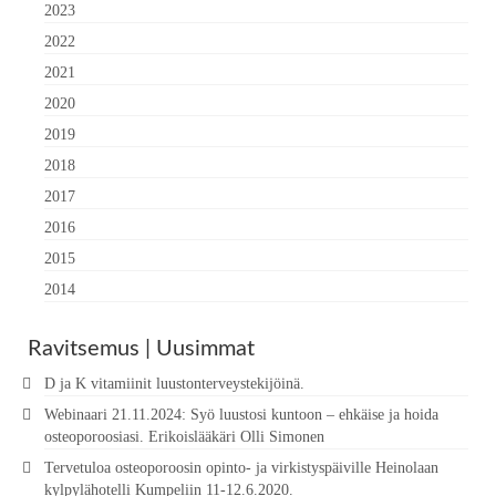
2023
2022
2021
2020
2019
2018
2017
2016
2015
2014
Ravitsemus | Uusimmat
D ja K vitamiinit luustonterveystekijöinä.
Webinaari 21.11.2024: Syö luustosi kuntoon – ehkäise ja hoida
osteoporoosiasi. Erikoislääkäri Olli Simonen
Tervetuloa osteoporoosin opinto- ja virkistyspäiville Heinolaan
kylpylähotelli Kumpeliin 11-12.6.2020.