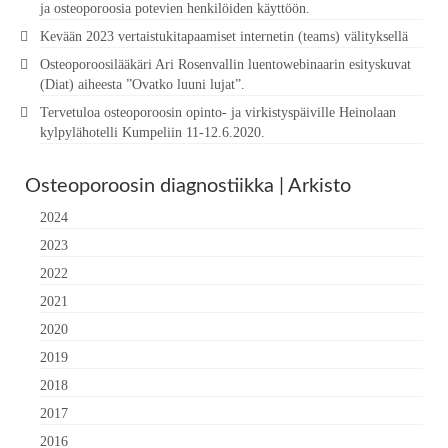
ja osteoporoosia potevien henkilöiden käyttöön.
Kevään 2023 vertaistukitapaamiset internetin (teams) välityksellä
Osteoporoosilääkäri Ari Rosenvallin luentowebinaarin esityskuvat
(Diat) aiheesta ”Ovatko luuni lujat”.
Tervetuloa osteoporoosin opinto- ja virkistyspäiville Heinolaan
kylpylähotelli Kumpeliin 11-12.6.2020.
Osteoporoosin diagnostiikka | Arkisto
2024
2023
2022
2021
2020
2019
2018
2017
2016