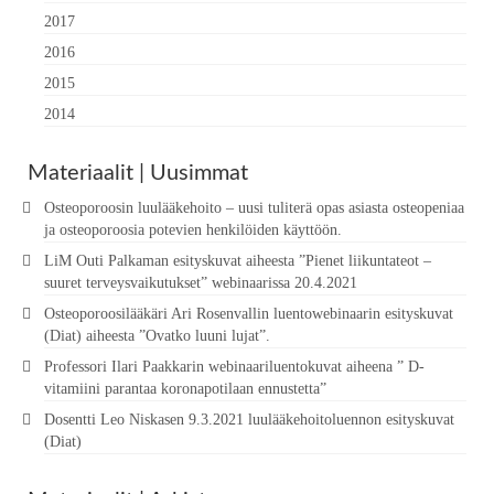
2017
2016
2015
2014
Materiaalit | Uusimmat
Osteoporoosin luulääkehoito – uusi tuliterä opas asiasta osteopeniaa
ja osteoporoosia potevien henkilöiden käyttöön.
LiM Outi Palkaman esityskuvat aiheesta ”Pienet liikuntateot –
suuret terveysvaikutukset” webinaarissa 20.4.2021
Osteoporoosilääkäri Ari Rosenvallin luentowebinaarin esityskuvat
(Diat) aiheesta ”Ovatko luuni lujat”.
Professori Ilari Paakkarin webinaariluentokuvat aiheena ” D-
vitamiini parantaa koronapotilaan ennustetta”
Dosentti Leo Niskasen 9.3.2021 luulääkehoitoluennon esityskuvat
(Diat)