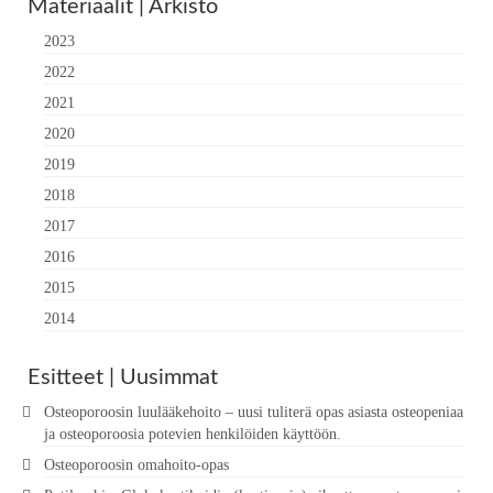
Materiaalit | Arkisto
2023
2022
2021
2020
2019
2018
2017
2016
2015
2014
Esitteet | Uusimmat
Osteoporoosin luulääkehoito – uusi tuliterä opas asiasta osteopeniaa
ja osteoporoosia potevien henkilöiden käyttöön.
Osteoporoosin omahoito-opas