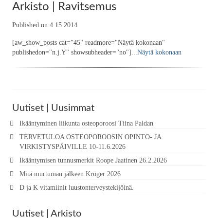
Arkisto | Ravitsemus
Published on 4.15.2014
[aw_show_posts cat="45" readmore="Näytä kokonaan"
publishedon="n.j.Y" showsubheader="no"]...
Näytä kokonaan
Uutiset | Uusimmat
Ikääntyminen liikunta osteoporoosi Tiina Paldan
TERVETULOA OSTEOPOROOSIN OPINTO- JA
VIRKISTYSPÄIVILLE 10-11.6.2026
Ikääntymisen tunnusmerkit Roope Jaatinen 26.2.2026
Mitä murtuman jälkeen Kröger 2026
D ja K vitamiinit luustonterveystekijöinä.
Uutiset | Arkisto