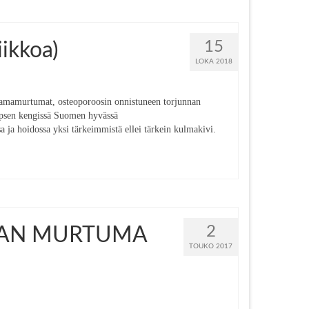
15
ikkoa)
LOKA 2018
kamamurtumat, osteoporoosin onnistuneen torjunnan
apsen kengissä Suomen hyvässä
 ja hoidossa yksi tärkeimmistä ellei tärkein kulmakivi.
2
KAMAN MURTUMA
TOUKO 2017