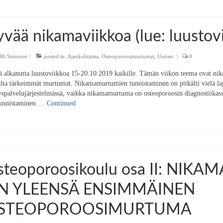
vää nikamaviikkoa (lue: luustovi
lli Simonen
|
posted in:
Ajankohtaista
,
Osteoporoosimurtumat
,
Uutiset
|
0
 alkanutta luustoviikkoa 15-20.10.2019 kaikille. Tämän viikon teema ovat ni
lta tärkeimmät murtumat. Nikamamurtumien tunnistaminen on pitkälti vielä l
yspalvelujärjestelmässä, vaikka nikamamurtuma on osteoporoosin diagnostiikassa
tunnistaminen …
Continued
steoporoosikoulu osa II: NI
N YLEENSÄ ENSIMMÄINEN
STEOPOROOSIMURTUMA