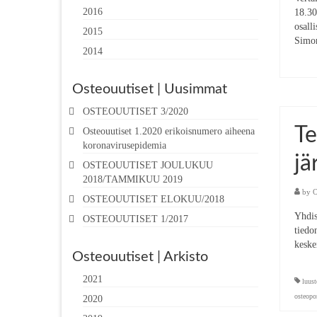
2016
18.30
osall
2015
Simon
2014
Osteouutiset | Uusimmat
OSTEOUUTISET 3/2020
Te
Osteouutiset 1.2020 erikoisnumero aiheena
koronavirusepidemia
jä
OSTEOUUTISET JOULUKUU
2018/TAMMIKUU 2019
by
O
OSTEOUUTISET ELOKUU/2018
Yhdis
OSTEOUUTISET 1/2017
tiedon
keske
Osteouutiset | Arkisto
2021
luust
osteopo
2020