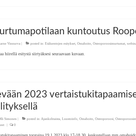
rtumapotilaan kuntoutus Roope
arne Vinnurva
|
posted in:
Etäluentojen esitykset
,
Omahoito
,
Osteoporoosimurtumat
,
webina
aa hiirellä esitystä siirtyäksesi seuraavaan kuvaan.
vään 2023 vertaistukitapaamiset
lityksellä
lli Simonen
|
posted in:
Ajankohtaista
,
Luustoinfo
,
Omahoito
,
Osteoporoosi
,
Osteoporoosi
eet
|
0
istukitapaaminen torstaina 19.1.2023 klo 17-18.30, keskustellaan mm omahoidos