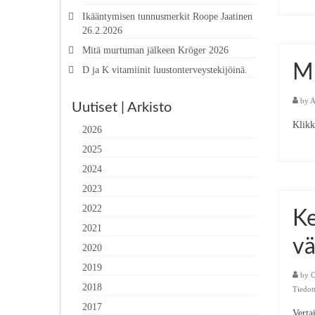
Ikääntymisen tunnusmerkit Roope Jaatinen
26.2.2026
Mitä murtuman jälkeen Kröger 2026
Mu
D ja K vitamiinit luustonterveystekijöinä.
by
A
Uutiset | Arkisto
Klikk
2026
2025
2024
2023
2022
Ke
2021
vä
2020
2019
by
O
2018
Tiedott
2017
Verta