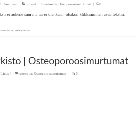
lli Simonen
|
posted in:
Luustoinfo
,
Osteoporoosimurtumat
|
0
eksti ei aukene suurena tai ei olenkaan, otsikon klikkaaminen avaa tekstin.
mamurtuma
,
osteoporoosi
kisto | Osteoporoosimurtumat
lläpito
|
posted in:
Osteoporoosimurtumat
|
0