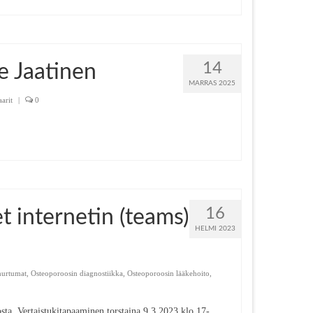
14
 Jaatinen
MARRAS 2025
arit
|
0
16
 internetin (teams)
HELMI 2023
murtumat
,
Osteoporoosin diagnostiikka
,
Osteoporoosin lääkehoito
,
ta. Vertaistukitapaaminen torstaina 9.3.2023 klo 17-