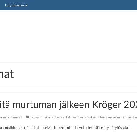
Liity jäseneksi
mat
tä murtuman jälkeen Kröger 2
arne Vinnurva
|
posted in:
Ajankohtaista
,
Etäluentojen esitykset
,
Osteoporoosimurtumat
,
Uut
a otsikkotekstiä aukaistaseksi. hiiren rullalla voi vierittää esitystä ylös alas.