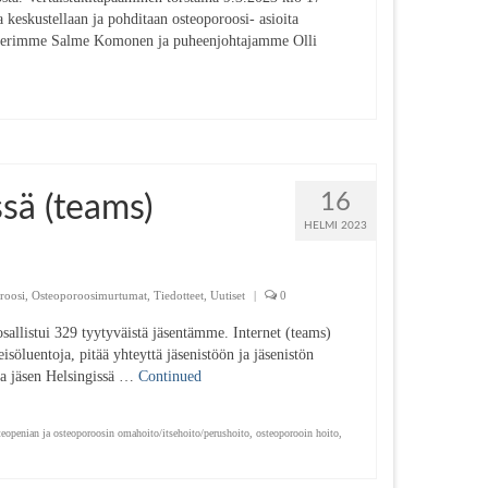
 keskustellaan ja pohditaan osteoporoosi- asioita
ihteerimme Salme Komonen ja puheenjohtajamme Olli
16
sä (teams)
HELMI 2023
roosi
,
Osteoporoosimurtumat
,
Tiedotteet
,
Uutiset
|
0
sallistui 329 tyytyväistä jäsentämme. Internet (teams)
eisöluentoja, pitää yhteyttä jäsenistöön ja jäsenistön
ipa jäsen Helsingissä …
Continued
teopenian ja osteoporoosin omahoito/itsehoito/perushoito
,
osteoporooin hoito
,