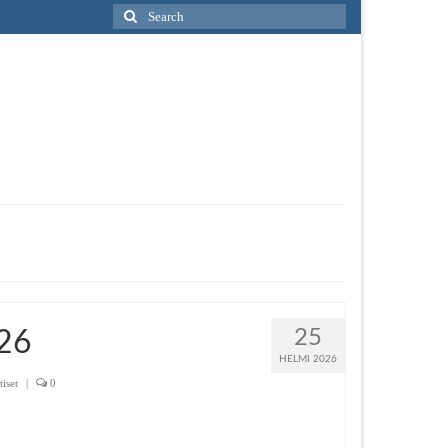
Search
for:
25
026
HELMI 2026
iset
|
0