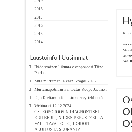
2019
2018
2017
Hy
2016
2015
by
O
2014
Hyvää
kanna
terve
Luustoinfo | Uusimmat
Sen 
Ikääntyminen liikunta osteoporoosi Tiina
Paldan
Mitä murtuman jälkeen Kröger 2026
Murtumapotilaan kuntoutus Roope Jaatinen
D ja K vitamiinit luustonterveystekijöinä.
O
Webinaari 12.12.2024:
O
OSTEOPOROOSIN DIAGNOSTISET
KRITEERIT, NIIDEN PERUSTEELLA
O
VALITTAVA HOITO, HOIDON
ALOITUS JA SEURANTA.