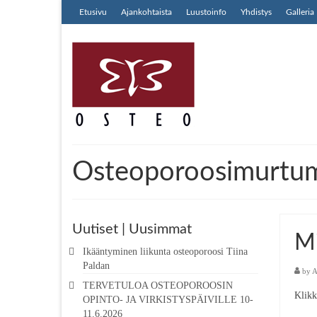
Etusivu
Ajankohtaista
Luustoinfo
Yhdistys
Galleria
Osteoporoosimurtu
Uutiset | Uusimmat
Mi
Ikääntyminen liikunta osteoporoosi Tiina
Paldan
by
A
TERVETULOA OSTEOPOROOSIN
Klikka
OPINTO- JA VIRKISTYSPÄIVILLE 10-
11.6.2026