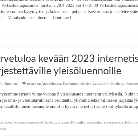
 Vertaistukitapaaminen torstaina 20.4.2023 klo 17-18,30 Vertaistukitapaamisissa
istujien omien kysymysten ja kokemusten pohjalta. Keskustelua johdattelee s
en. Vertaistukitapaaminen …
Continued
rvetuloa kevään 2023 internetis
rjestettäville yleisöluennoille
lli Simonen
|
posted in:
Ajankohtaista
,
Kaatumisen ehkäisy
,
Luustoinfo
,
Omahoito
,
Osteopo
tyksemme järjesti viime vuonna 9 yleisöluentoa internetin välityksellä. Niihin o
 jakamis- ja viestintävälineenä osoittautui ylivoimaiseksi välineeksi järjestää yl
n: Osallistuminen luennoille onnistui hyvin internetin (teams) välityksellä asu
on terveys
,
oma osuus osteoporooin hoidossa
,
osteopeniaD-vitamiini
,
osteopenian ja osteoporoosin ehkäisy
,
os
roosi