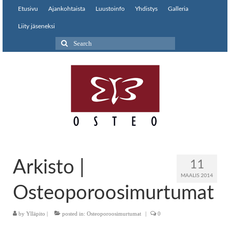
Etusivu
Ajankohtaista
Luustoinfo
Yhdistys
Galleria
Liity jäseneksi
Search
for:
Arkisto |
11
MAALIS 2014
Osteoporoosimurtumat
by
Ylläpito
|
posted in:
Osteoporoosimurtumat
|
0