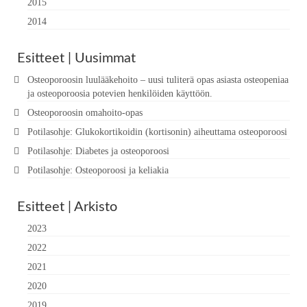
2015
2014
Esitteet | Uusimmat
Osteoporoosin luulääkehoito – uusi tuliterä opas asiasta osteopeniaa
ja osteoporoosia potevien henkilöiden käyttöön.
Osteoporoosin omahoito-opas
Potilasohje: Glukokortikoidin (kortisonin) aiheuttama osteoporoosi
Potilasohje: Diabetes ja osteoporoosi
Potilasohje: Osteoporoosi ja keliakia
Esitteet | Arkisto
2023
2022
2021
2020
2019