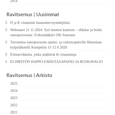
2014
Ravitsemus | Uusimmat
D ja K vitamiinit luustonterveystekijöinä.
Webinaari 21.11.2024: Syö luustosi kuntoon – ehkäise ja hoida
osteoporoosiasi. Erikoislääkäri Olli Simonen
Tervetuloa osteoporoosin opinto- ja virkistyspäiville Heinolaan
kylpylähotelli Kumpeliin 11-12.6.2020.
Elintarvikkeita, jotka sisältävät K-vitamiineja
ELIMISTÖN HAPPO-EMÄSTASAPAINO JA RUOKAVALIO
Ravitsemus | Arkisto
2025
2024
2023
2022
2021