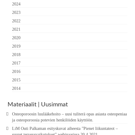
2024
2023
2022
2021
2020
2019
2018
2017
2016
2015
2014
Materiaalit | Uusimmat
Osteoporoosin luulääkehoito – uusi tuliterä opas asiasta osteopeniaa
ja osteoporoosia potevien henkilöiden käyttöön.
LiM Outi Palkaman esityskuvat aiheesta ”Pienet liikuntateot –
suuret terveysvaikutukset” webinaarissa 20.4.2021