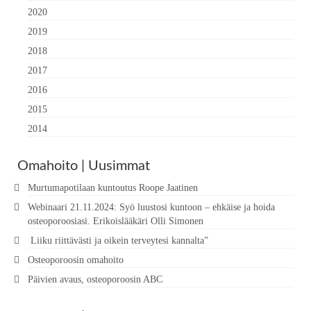
2020
2019
2018
2017
2016
2015
2014
Omahoito | Uusimmat
Murtumapotilaan kuntoutus Roope Jaatinen
Webinaari 21.11.2024: Syö luustosi kuntoon – ehkäise ja hoida
osteoporoosiasi. Erikoislääkäri Olli Simonen
Liiku riittävästi ja oikein terveytesi kannalta”
Osteoporoosin omahoito
Päivien avaus, osteoporoosin ABC