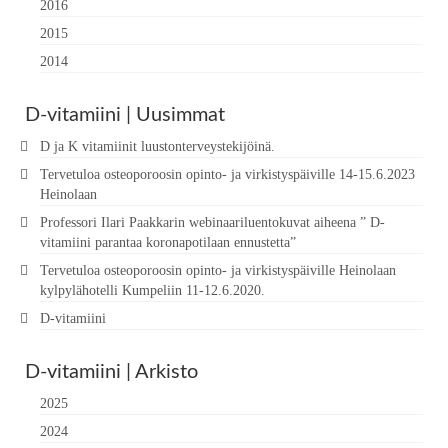
2016
2015
2014
D-vitamiini | Uusimmat
D ja K vitamiinit luustonterveystekijöinä.
Tervetuloa osteoporoosin opinto- ja virkistyspäiville 14-15.6.2023
Heinolaan
Professori Ilari Paakkarin webinaariluentokuvat aiheena ” D-
vitamiini parantaa koronapotilaan ennustetta”
Tervetuloa osteoporoosin opinto- ja virkistyspäiville Heinolaan
kylpylähotelli Kumpeliin 11-12.6.2020.
D-vitamiini
D-vitamiini | Arkisto
2025
2024