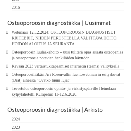
2016
Osteoporoosin diagnostiikka | Uusimmat
Webinaari 12.12.2024: OSTEOPOROOSIN DIAGNOSTISET
KRITEERIT, NIIDEN PERUSTEELLA VALITTAVA HOITO,
HOIDON ALOITUS JA SEURANTA.
Osteoporoosin luulääkehoito – uusi tuliterä opas asiasta osteopeniaa
ja osteoporoosia potevien henkilöiden käyttöön.
Kevään 2023 vertaistukitapaamiset internetin (teams) välityksellä
Osteoporoosilääkäri Ari Rosenvallin luentowebinaarin esityskuvat
(Diat) aiheesta ”Ovatko luuni lujat”.
Tervetuloa osteoporoosin opinto- ja virkistyspäiville Heinolaan
kylpylähotelli Kumpeliin 11-12.6.2020.
Osteoporoosin diagnostiikka | Arkisto
2024
2023