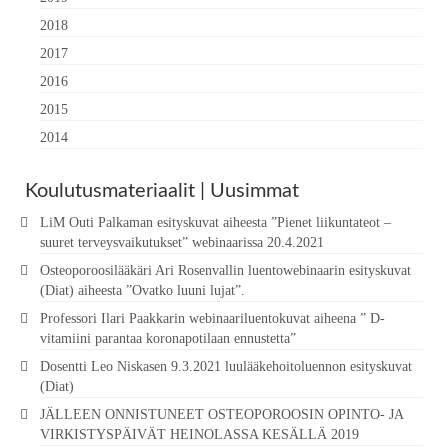
2018
2017
2016
2015
2014
Koulutusmateriaalit | Uusimmat
LiM Outi Palkaman esityskuvat aiheesta ”Pienet liikuntateot –
suuret terveysvaikutukset” webinaarissa 20.4.2021
Osteoporoosilääkäri Ari Rosenvallin luentowebinaarin esityskuvat
(Diat) aiheesta ”Ovatko luuni lujat”.
Professori Ilari Paakkarin webinaariluentokuvat aiheena ” D-
vitamiini parantaa koronapotilaan ennustetta”
Dosentti Leo Niskasen 9.3.2021 luulääkehoitoluennon esityskuvat
(Diat)
JÄLLEEN ONNISTUNEET OSTEOPOROOSIN OPINTO- JA
VIRKISTYSPÄIVÄT HEINOLASSA KESÄLLÄ 2019