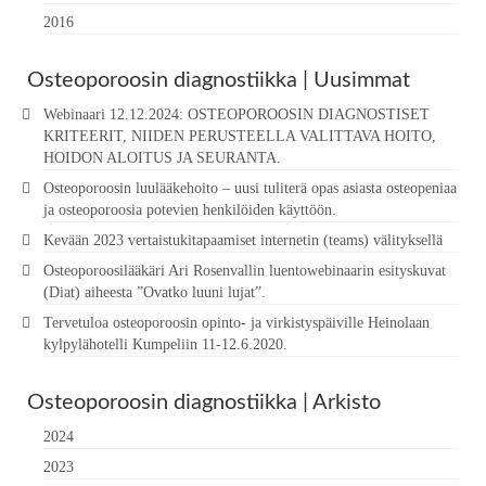
2016
Osteoporoosin diagnostiikka | Uusimmat
Webinaari 12.12.2024: OSTEOPOROOSIN DIAGNOSTISET
KRITEERIT, NIIDEN PERUSTEELLA VALITTAVA HOITO,
HOIDON ALOITUS JA SEURANTA.
Osteoporoosin luulääkehoito – uusi tuliterä opas asiasta osteopeniaa
ja osteoporoosia potevien henkilöiden käyttöön.
Kevään 2023 vertaistukitapaamiset internetin (teams) välityksellä
Osteoporoosilääkäri Ari Rosenvallin luentowebinaarin esityskuvat
(Diat) aiheesta ”Ovatko luuni lujat”.
Tervetuloa osteoporoosin opinto- ja virkistyspäiville Heinolaan
kylpylähotelli Kumpeliin 11-12.6.2020.
Osteoporoosin diagnostiikka | Arkisto
2024
2023