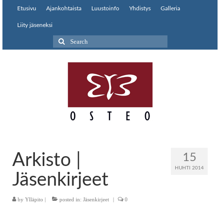
Etusivu
Ajankohtaista
Luustoinfo
Yhdistys
Galleria
Liity jäseneksi
Search
for:
Arkisto |
15
HUHTI 2014
Jäsenkirjeet
by
Ylläpito
|
posted in:
Jäsenkirjeet
|
0