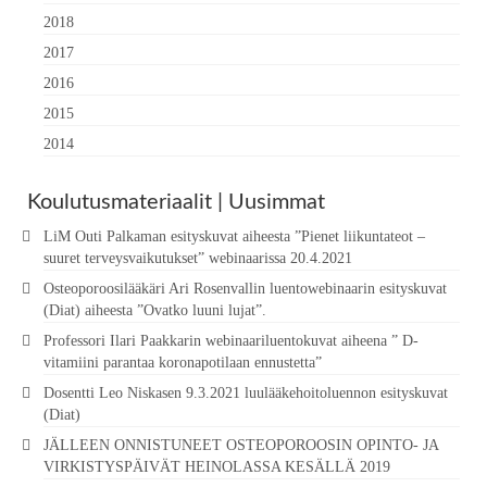
2018
2017
2016
2015
2014
Koulutusmateriaalit | Uusimmat
LiM Outi Palkaman esityskuvat aiheesta ”Pienet liikuntateot –
suuret terveysvaikutukset” webinaarissa 20.4.2021
Osteoporoosilääkäri Ari Rosenvallin luentowebinaarin esityskuvat
(Diat) aiheesta ”Ovatko luuni lujat”.
Professori Ilari Paakkarin webinaariluentokuvat aiheena ” D-
vitamiini parantaa koronapotilaan ennustetta”
Dosentti Leo Niskasen 9.3.2021 luulääkehoitoluennon esityskuvat
(Diat)
JÄLLEEN ONNISTUNEET OSTEOPOROOSIN OPINTO- JA
VIRKISTYSPÄIVÄT HEINOLASSA KESÄLLÄ 2019