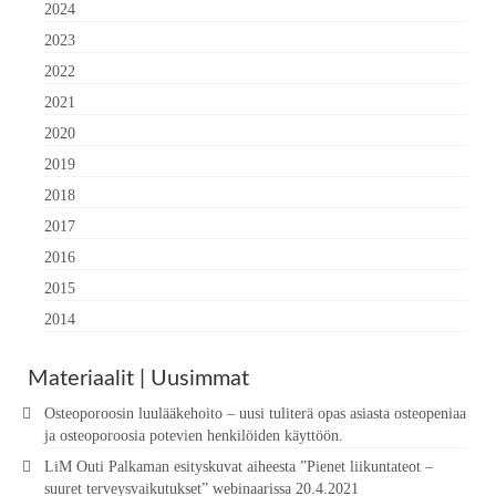
2024
2023
2022
2021
2020
2019
2018
2017
2016
2015
2014
Materiaalit | Uusimmat
Osteoporoosin luulääkehoito – uusi tuliterä opas asiasta osteopeniaa
ja osteoporoosia potevien henkilöiden käyttöön.
LiM Outi Palkaman esityskuvat aiheesta ”Pienet liikuntateot –
suuret terveysvaikutukset” webinaarissa 20.4.2021