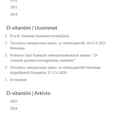
2016
2015
2014
D-vitamiini | Uusimmat
D ja K vitamiinit luustonterveystekijöinä.
Tervetuloa osteoporoosin opinto- ja virkistyspäiville 14-15.6.2023
Heinolaan
Professori Ilari Paakkarin webinaariluentokuvat aiheena ” D-
vitamiini parantaa koronapotilaan ennustetta”
Tervetuloa osteoporoosin opinto- ja virkistyspäiville Heinolaan
kylpylähotelli Kumpeliin 11-12.6.2020.
D-vitamiini
D-vitamiini | Arkisto
2025
2024