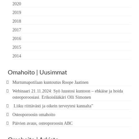
2020
2019
2018
2017
2016
2015
2014
Omahoito | Uusimmat
Murtumapotilaan kuntoutus Roope Jaatinen
Webinaari 21.11.2024: Syö luustosi kuntoon – ehkäise ja hoida
osteoporoosiasi. Erikoislääkäri Olli Simonen
Liiku riittävästi ja oikein terveytesi kannalta”
Osteoporoosin omahoito
Päivien avaus, osteoporoosin ABC