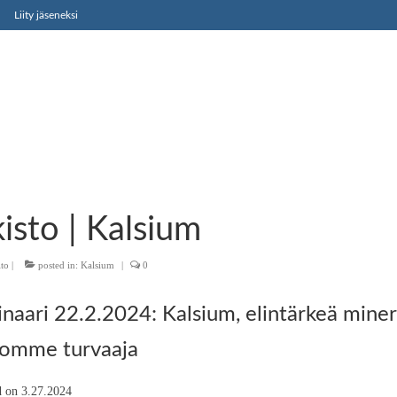
Liity jäseneksi
isto | Kalsium
ito
|
posted in:
Kalsium
|
0
naari 22.2.2024: Kalsium, elintärkeä mine
tomme turvaaja
d on 3.27.2024