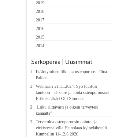
2019
2018
2017
2016
2015
2014
Sarkopenia | Uusimmat
Ikääntyminen liikunta osteoporoosi Tiina
Paldan
Webinaari 21.11.2024: Syö luustosi
kuntoon – ehkäise ja hoida osteoporoosiasi.
Erikoislääkäri Olli Simonen
Liiku riittävästi ja oikein terveytesi
kannalta”
Tervetuloa osteoporoosin opinto- ja
virkistyspäiville Heinolaan kylpylähotelli
Kumpeliin 11-12.6.2020.