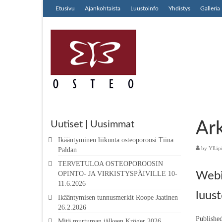
Etusivu
Ajankohtaista
Luustoinfo
Yhdistys
Galleria
Ark
Uutiset | Uusimmat
Ikääntyminen liikunta osteoporoosi Tiina
by
Ylläp
Paldan
TERVETULOA OSTEOPOROOSIN
OPINTO- JA VIRKISTYSPÄIVILLE 10-
Webi
11.6.2026
luus
Ikääntymisen tunnusmerkit Roope Jaatinen
26.2.2026
Publishe
Mitä murtuman jälkeen Kröger 2026