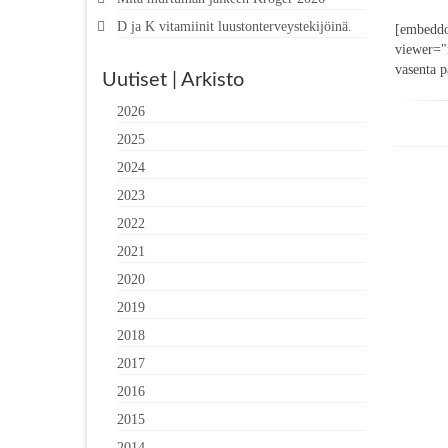
D ja K vitamiinit luustonterveystekijöinä.
[embeddo
viewer="m
vasenta p
Uutiset | Arkisto
2026
2025
2024
2023
2022
2021
2020
2019
2018
2017
2016
2015
2014