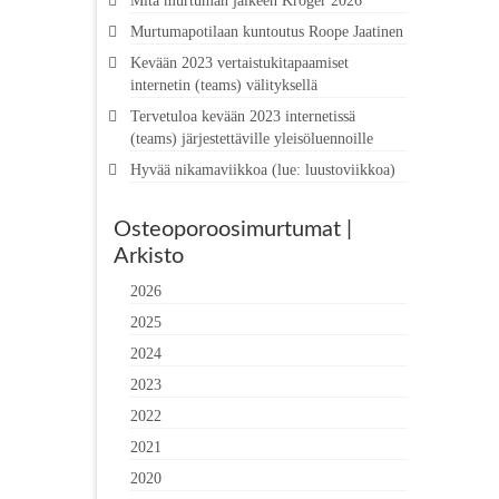
Mitä murtuman jälkeen Kröger 2026
Murtumapotilaan kuntoutus Roope Jaatinen
Kevään 2023 vertaistukitapaamiset
internetin (teams) välityksellä
Tervetuloa kevään 2023 internetissä
(teams) järjestettäville yleisöluennoille
Hyvää nikamaviikkoa (lue: luustoviikkoa)
Osteoporoosimurtumat |
Arkisto
2026
2025
2024
2023
2022
2021
2020