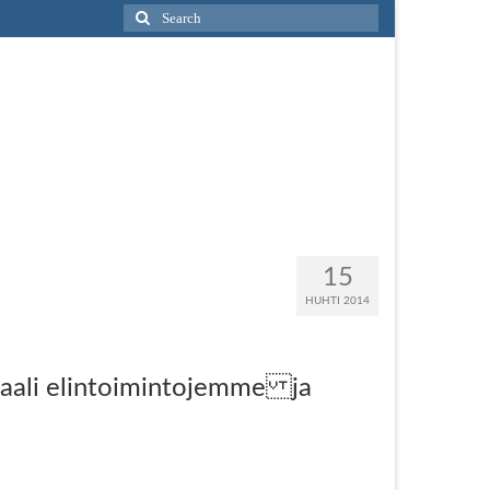
Search
for:
15
HUHTI 2014
raali elintoimintojemme ja