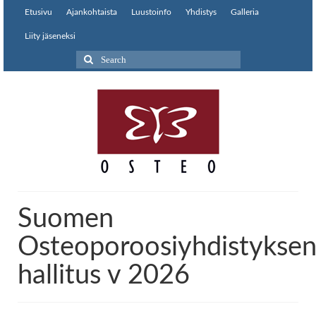
Etusivu
Ajankohtaista
Luustoinfo
Yhdistys
Galleria
Liity jäseneksi
Search
for:
Suomen
Osteoporoosiyhdistykse
hallitus v 2026