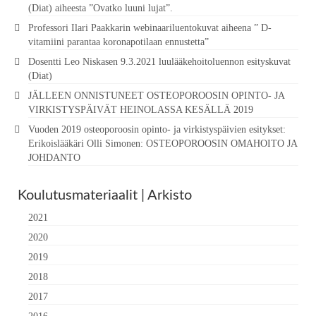
(Diat) aiheesta ”Ovatko luuni lujat”.
Professori Ilari Paakkarin webinaariluentokuvat aiheena ” D-
vitamiini parantaa koronapotilaan ennustetta”
Dosentti Leo Niskasen 9.3.2021 luulääkehoitoluennon esityskuvat
(Diat)
JÄLLEEN ONNISTUNEET OSTEOPOROOSIN OPINTO- JA
VIRKISTYSPÄIVÄT HEINOLASSA KESÄLLÄ 2019
Vuoden 2019 osteoporoosin opinto- ja virkistyspäivien esitykset:
Erikoislääkäri Olli Simonen: OSTEOPOROOSIN OMAHOITO JA
JOHDANTO
Koulutusmateriaalit | Arkisto
2021
2020
2019
2018
2017