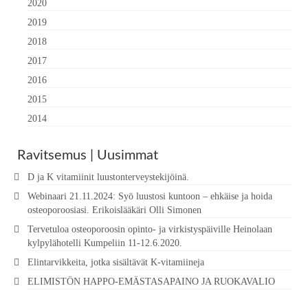
2020
2019
2018
2017
2016
2015
2014
Ravitsemus | Uusimmat
D ja K vitamiinit luustonterveystekijöinä.
Webinaari 21.11.2024: Syö luustosi kuntoon – ehkäise ja hoida
osteoporoosiasi. Erikoislääkäri Olli Simonen
Tervetuloa osteoporoosin opinto- ja virkistyspäiville Heinolaan
kylpylähotelli Kumpeliin 11-12.6.2020.
Elintarvikkeita, jotka sisältävät K-vitamiineja
ELIMISTÖN HAPPO-EMÄSTASAPAINO JA RUOKAVALIO