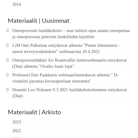
2014
Materiaalit | Uusimmat
Osteoporoosin luulääkehoito – uusi tuliterä opas asiasta osteopeniaa
ja osteoporoosia potevien henkilöiden käyttöön.
LiM Outi Palkaman esityskuvat aiheesta ”Pienet liikuntateot –
suuret terveysvaikutukset” webinaarissa 20.4.2021
Osteoporoosilääkäri Ari Rosenvallin luentowebinaarin esityskuvat
(Diat) aiheesta ”Ovatko luuni lujat”.
Professori Ilari Paakkarin webinaariluentokuvat aiheena ” D-
vitamiini parantaa koronapotilaan ennustetta”
Dosentti Leo Niskasen 9.3.2021 luulääkehoitoluennon esityskuvat
(Diat)
Materiaalit | Arkisto
2023
2022