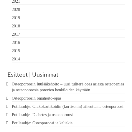
2021
2020
2019
2018
2017
2016
2015
2014
Esitteet | Uusimmat
Osteoporoosin luulääkehoito – uusi tuliterä opas asiasta osteopeniaa
ja osteoporoosia potevien henkilöiden käyttöön.
Osteoporoosin omahoito-opas
Potilasohje: Glukokortikoidin (kortisonin) aiheuttama osteoporoosi
Potilasohje: Diabetes ja osteoporoosi
Potilasohje: Osteoporoosi ja keliakia