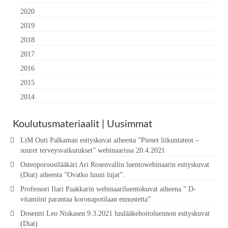
2020
2019
2018
2017
2016
2015
2014
Koulutusmateriaalit | Uusimmat
LiM Outi Palkaman esityskuvat aiheesta ”Pienet liikuntateot –
suuret terveysvaikutukset” webinaarissa 20.4.2021
Osteoporoosilääkäri Ari Rosenvallin luentowebinaarin esityskuvat
(Diat) aiheesta ”Ovatko luuni lujat”.
Professori Ilari Paakkarin webinaariluentokuvat aiheena ” D-
vitamiini parantaa koronapotilaan ennustetta”
Dosentti Leo Niskasen 9.3.2021 luulääkehoitoluennon esityskuvat
(Diat)