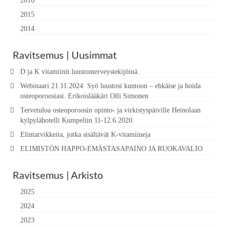
2016
2015
2014
Ravitsemus | Uusimmat
D ja K vitamiinit luustonterveystekijöinä.
Webinaari 21.11.2024: Syö luustosi kuntoon – ehkäise ja hoida
osteoporoosiasi. Erikoislääkäri Olli Simonen
Tervetuloa osteoporoosin opinto- ja virkistyspäiville Heinolaan
kylpylähotelli Kumpeliin 11-12.6.2020.
Elintarvikkeita, jotka sisältävät K-vitamiineja
ELIMISTÖN HAPPO-EMÄSTASAPAINO JA RUOKAVALIO
Ravitsemus | Arkisto
2025
2024
2023