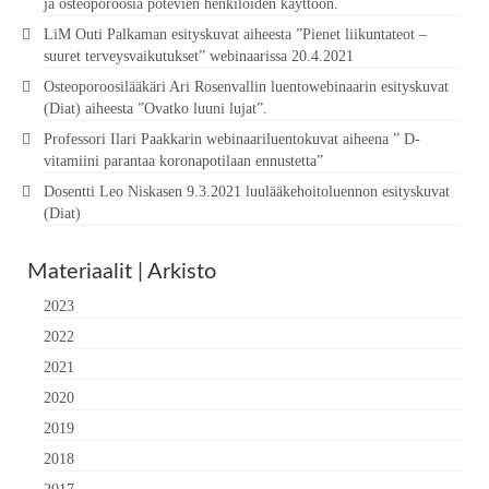
ja osteoporoosia potevien henkilöiden käyttöön.
LiM Outi Palkaman esityskuvat aiheesta ”Pienet liikuntateot –
suuret terveysvaikutukset” webinaarissa 20.4.2021
Osteoporoosilääkäri Ari Rosenvallin luentowebinaarin esityskuvat
(Diat) aiheesta ”Ovatko luuni lujat”.
Professori Ilari Paakkarin webinaariluentokuvat aiheena ” D-
vitamiini parantaa koronapotilaan ennustetta”
Dosentti Leo Niskasen 9.3.2021 luulääkehoitoluennon esityskuvat
(Diat)
Materiaalit | Arkisto
2023
2022
2021
2020
2019
2018