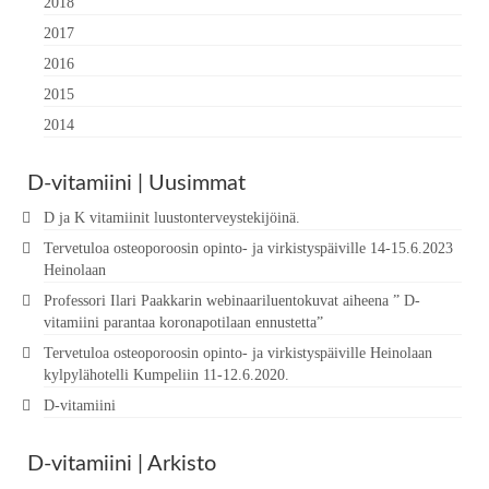
2018
2017
2016
2015
2014
D-vitamiini | Uusimmat
D ja K vitamiinit luustonterveystekijöinä.
Tervetuloa osteoporoosin opinto- ja virkistyspäiville 14-15.6.2023
Heinolaan
Professori Ilari Paakkarin webinaariluentokuvat aiheena ” D-
vitamiini parantaa koronapotilaan ennustetta”
Tervetuloa osteoporoosin opinto- ja virkistyspäiville Heinolaan
kylpylähotelli Kumpeliin 11-12.6.2020.
D-vitamiini
D-vitamiini | Arkisto