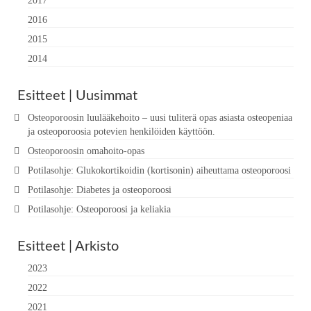
2017
2016
2015
2014
Esitteet | Uusimmat
Osteoporoosin luulääkehoito – uusi tuliterä opas asiasta osteopeniaa
ja osteoporoosia potevien henkilöiden käyttöön.
Osteoporoosin omahoito-opas
Potilasohje: Glukokortikoidin (kortisonin) aiheuttama osteoporoosi
Potilasohje: Diabetes ja osteoporoosi
Potilasohje: Osteoporoosi ja keliakia
Esitteet | Arkisto
2023
2022
2021