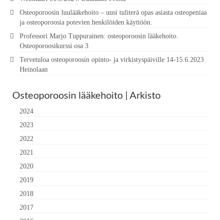
Osteoporoosin luulääkehoito – uusi tuliterä opas asiasta osteopeniaa
ja osteoporoosia potevien henkilöiden käyttöön.
Professori Marjo Tuppurainen: osteoporoosin lääkehoito.
Osteoporoosikurssi osa 3
Tervetuloa osteoporoosin opinto- ja virkistyspäiville 14-15.6.2023
Heinolaan
Osteoporoosin lääkehoito | Arkisto
2024
2023
2022
2021
2020
2019
2018
2017