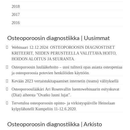
2018
2017
2016
Osteoporoosin diagnostiikka | Uusimmat
Webinaari 12.12.2024: OSTEOPOROOSIN DIAGNOSTISET
KRITEERIT, NIIDEN PERUSTEELLA VALITTAVA HOITO,
HOIDON ALOITUS JA SEURANTA.
Osteoporoosin luulääkehoito – uusi tuliterä opas asiasta osteopeniaa
ja osteoporoosia potevien henkilöiden käyttöön.
Kevään 2023 vertaistukitapaamiset internetin (teams) välityksellä
Osteoporoosilääkäri Ari Rosenvallin luentowebinaarin esityskuvat
(Diat) aiheesta ”Ovatko luuni lujat”.
Tervetuloa osteoporoosin opinto- ja virkistyspäiville Heinolaan
kylpylähotelli Kumpeliin 11-12.6.2020.
Osteoporoosin diagnostiikka | Arkisto