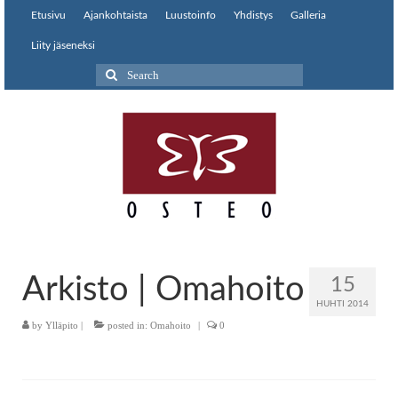
Etusivu
Ajankohtaista
Luustoinfo
Yhdistys
Galleria
Liity jäseneksi
Search
for:
Arkisto | Omahoito
15
HUHTI 2014
by
Ylläpito
|
posted in:
Omahoito
|
0