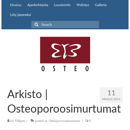
Etusivu
Ajankohtaista
Luustoinfo
Yhdistys
Galleria
Liity jäseneksi
Search
for:
Arkisto |
11
MAALIS 2014
Osteoporoosimurtumat
by
Ylläpito
|
posted in:
Osteoporoosimurtumat
|
0