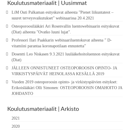
Koulutusmateriaalit | Uusimmat
LiM Outi Palkaman esityskuvat aiheesta ”Pienet liikuntateot –
suuret terveysvaikutukset” webinaarissa 20.4.2021
Osteoporoosilääkäri Ari Rosenvallin luentowebinaarin esityskuvat
(Diat) aiheesta ”Ovatko luuni lujat”.
Professori Ilari Paakkarin webinaariluentokuvat aiheena ” D-
vitamiini parantaa koronapotilaan ennustetta”
Dosentti Leo Niskasen 9.3.2021 luulääkehoitoluennon esityskuvat
(Diat)
JÄLLEEN ONNISTUNEET OSTEOPOROOSIN OPINTO- JA
VIRKISTYSPÄIVÄT HEINOLASSA KESÄLLÄ 2019
Vuoden 2019 osteoporoosin opinto- ja virkistyspäivien esitykset:
Erikoislääkäri Olli Simonen: OSTEOPOROOSIN OMAHOITO JA
JOHDANTO
Koulutusmateriaalit | Arkisto
2021
2020