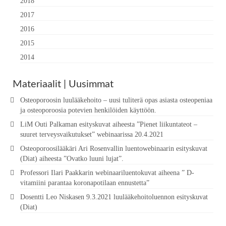
2018
2017
2016
2015
2014
Materiaalit | Uusimmat
Osteoporoosin luulääkehoito – uusi tuliterä opas asiasta osteopeniaa
ja osteoporoosia potevien henkilöiden käyttöön.
LiM Outi Palkaman esityskuvat aiheesta ”Pienet liikuntateot –
suuret terveysvaikutukset” webinaarissa 20.4.2021
Osteoporoosilääkäri Ari Rosenvallin luentowebinaarin esityskuvat
(Diat) aiheesta ”Ovatko luuni lujat”.
Professori Ilari Paakkarin webinaariluentokuvat aiheena ” D-
vitamiini parantaa koronapotilaan ennustetta”
Dosentti Leo Niskasen 9.3.2021 luulääkehoitoluennon esityskuvat
(Diat)