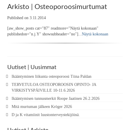
Arkisto | Osteoporoosimurtumat
Published on 3.11.2014
[aw_show_posts cat="87" readmore="Näytä kokonaan"
publishedon="n.j.Y" showsubheader="no"]...
Näytä kokonaan
Uutiset | Uusimmat
Ikääntyminen liikunta osteoporoosi Tiina Paldan
TERVETULOA OSTEOPOROOSIN OPINTO- JA
VIRKISTYSPÄIVILLE 10-11.6.2026
Ikääntymisen tunnusmerkit Roope Jaatinen 26.2.2026
Mitä murtuman jälkeen Kröger 2026
D ja K vitamiinit luustonterveystekijöinä.