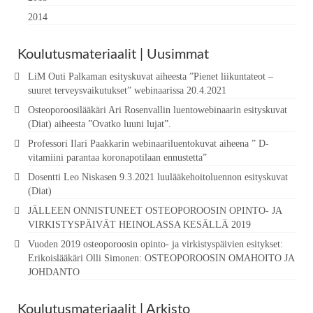
2014
Koulutusmateriaalit | Uusimmat
LiM Outi Palkaman esityskuvat aiheesta ”Pienet liikuntateot –
suuret terveysvaikutukset” webinaarissa 20.4.2021
Osteoporoosilääkäri Ari Rosenvallin luentowebinaarin esityskuvat
(Diat) aiheesta ”Ovatko luuni lujat”.
Professori Ilari Paakkarin webinaariluentokuvat aiheena ” D-
vitamiini parantaa koronapotilaan ennustetta”
Dosentti Leo Niskasen 9.3.2021 luulääkehoitoluennon esityskuvat
(Diat)
JÄLLEEN ONNISTUNEET OSTEOPOROOSIN OPINTO- JA
VIRKISTYSPÄIVÄT HEINOLASSA KESÄLLÄ 2019
Vuoden 2019 osteoporoosin opinto- ja virkistyspäivien esitykset:
Erikoislääkäri Olli Simonen: OSTEOPOROOSIN OMAHOITO JA
JOHDANTO
Koulutusmateriaalit | Arkisto