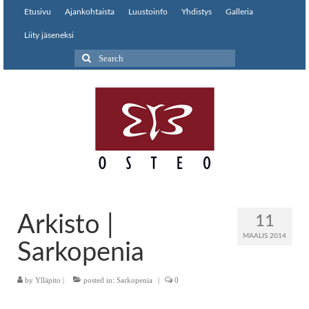
Etusivu
Ajankohtaista
Luustoinfo
Yhdistys
Galleria
Liity jäseneksi
Search
for:
Arkisto |
11
MAALIS 2014
Sarkopenia
by
Ylläpito
|
posted in:
Sarkopenia
|
0