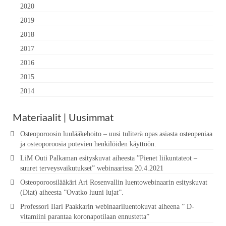
2020
2019
2018
2017
2016
2015
2014
Materiaalit | Uusimmat
Osteoporoosin luulääkehoito – uusi tuliterä opas asiasta osteopeniaa
ja osteoporoosia potevien henkilöiden käyttöön.
LiM Outi Palkaman esityskuvat aiheesta ”Pienet liikuntateot –
suuret terveysvaikutukset” webinaarissa 20.4.2021
Osteoporoosilääkäri Ari Rosenvallin luentowebinaarin esityskuvat
(Diat) aiheesta ”Ovatko luuni lujat”.
Professori Ilari Paakkarin webinaariluentokuvat aiheena ” D-
vitamiini parantaa koronapotilaan ennustetta”