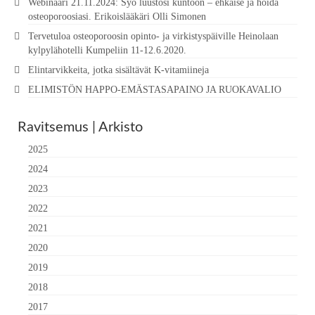
Webinaari 21.11.2024: Syö luustosi kuntoon – ehkäise ja hoida
osteoporoosiasi. Erikoislääkäri Olli Simonen
Tervetuloa osteoporoosin opinto- ja virkistyspäiville Heinolaan
kylpylähotelli Kumpeliin 11-12.6.2020.
Elintarvikkeita, jotka sisältävät K-vitamiineja
ELIMISTÖN HAPPO-EMÄSTASAPAINO JA RUOKAVALIO
Ravitsemus | Arkisto
2025
2024
2023
2022
2021
2020
2019
2018
2017