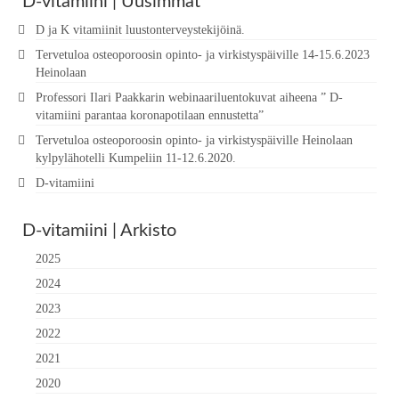
D-vitamiini | Uusimmat
D ja K vitamiinit luustonterveystekijöinä.
Tervetuloa osteoporoosin opinto- ja virkistyspäiville 14-15.6.2023
Heinolaan
Professori Ilari Paakkarin webinaariluentokuvat aiheena ” D-
vitamiini parantaa koronapotilaan ennustetta”
Tervetuloa osteoporoosin opinto- ja virkistyspäiville Heinolaan
kylpylähotelli Kumpeliin 11-12.6.2020.
D-vitamiini
D-vitamiini | Arkisto
2025
2024
2023
2022
2021
2020