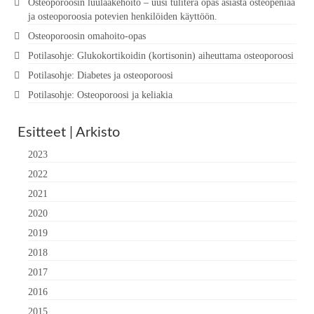
Osteoporoosin luulääkehoito – uusi tuliterä opas asiasta osteopeniaa
ja osteoporoosia potevien henkilöiden käyttöön.
Osteoporoosin omahoito-opas
Potilasohje: Glukokortikoidin (kortisonin) aiheuttama osteoporoosi
Potilasohje: Diabetes ja osteoporoosi
Potilasohje: Osteoporoosi ja keliakia
Esitteet | Arkisto
2023
2022
2021
2020
2019
2018
2017
2016
2015