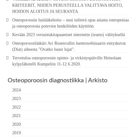
KRITEERIT, NIIDEN PERUSTEELLA VALITTAVA HOITO,
HOIDON ALOITUS JA SEURANTA.
Osteoporoosin luulääkehoito – uusi tuliterä opas asiasta osteopeniaa
ja osteoporoosia potevien henkilöiden käyttöön.
Kevään 2023 vertaistukitapaamiset internetin (teams) välityksellä
Osteoporoosilääkäri Ari Rosenvallin luentowebinaarin esityskuvat
(Diat) aiheesta ”Ovatko luuni lujat”.
Tervetuloa osteoporoosin opinto- ja virkistyspäiville Heinolaan
kylpylähotelli Kumpeliin 11-12.6.2020.
Osteoporoosin diagnostiikka | Arkisto
2024
2023
2022
2021
2020
2019