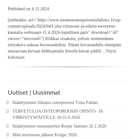
Published on 4.11.2024
[embeddoc url="https://www.suomenosteoporoosiyhdistys.fi/wp-
content/uploads/2024/04/Liiku-riittavasti-ja-oikein-terveytesi-
kannalta-webinaari-11.4.2024-lopullinen.pptx" download="all"
viewer="microsoft"] Klikkaa otsaketta, jolloin ensimmäinen
esityskuva aukeaa kuvaruudullesi. Pääset kuvaruudulla eteenpäin
seuraavaan kuvaan klikkaamalla hiirellä kuvan päällä....
Näytä
kokonaan
Uutiset | Uusimmat
Ikääntyminen liikunta osteoporoosi Tiina Paldan
TERVETULOA OSTEOPOROOSIN OPINTO- JA
VIRKISTYSPÄIVILLE 10-11.6.2026
Ikääntymisen tunnusmerkit Roope Jaatinen 26.2.2026
Mitä murtuman jälkeen Kröger 2026