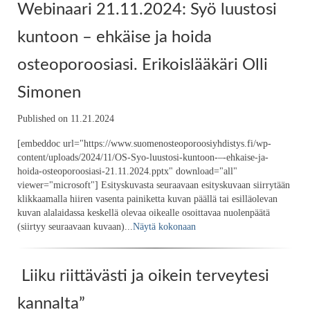
Webinaari 21.11.2024: Syö luustosi
kuntoon – ehkäise ja hoida
osteoporoosiasi. Erikoislääkäri Olli
Simonen
Published on 11.21.2024
[embeddoc url="https://www.suomenosteoporoosiyhdistys.fi/wp-
content/uploads/2024/11/OS-Syo-luustosi-kuntoon-–-ehkaise-ja-
hoida-osteoporoosiasi-21.11.2024.pptx" download="all"
viewer="microsoft"] Esityskuvasta seuraavaan esityskuvaan siirrytään
klikkaamalla hiiren vasenta painiketta kuvan päällä tai esilläolevan
kuvan alalaidassa keskellä olevaa oikealle osoittavaa nuolenpäätä
(siirtyy seuraavaan kuvaan)...
Näytä kokonaan
Liiku riittävästi ja oikein terveytesi
kannalta”