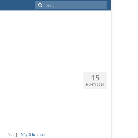
Search
for:
15
HUHTI 2014
er="no"]...
Näytä kokonaan