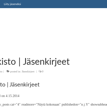
Liity jäseneksi
isto | Jäsenkirjeet
ito
|
posted in:
Jäsenkirjeet
|
0
to | Jäsenkirjeet
d on 4.15.2014
_posts cat="4" readmore="Näytä kokonaan" publishedon="n.j.Y" showsubhead