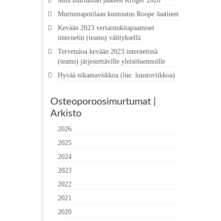
Mitä murtuman jälkeen Kröger 2026
Murtumapotilaan kuntoutus Roope Jaatinen
Kevään 2023 vertaistukitapaamiset
internetin (teams) välityksellä
Tervetuloa kevään 2023 internetissä
(teams) järjestettäville yleisöluennoille
Hyvää nikamaviikkoa (lue: luustoviikkoa)
Osteoporoosimurtumat |
Arkisto
2026
2025
2024
2023
2022
2021
2020