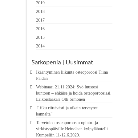
2019
2018
2017
2016
2015
2014
Sarkopenia | Uusimmat
Ikääntyminen liikunta osteoporoosi Tiina
Paldan
Webinaari 21.11.2024: Syö luustosi
kuntoon – ehkäise ja hoida osteoporoosiasi.
Erikoislääkäri Olli Simonen
Liiku riittävästi ja oikein terveytesi
kannalta”
Tervetuloa osteoporoosin opinto- ja
virkistyspäiville Heinolaan kylpylähotelli
Kumpeliin 11-12.6.2020.