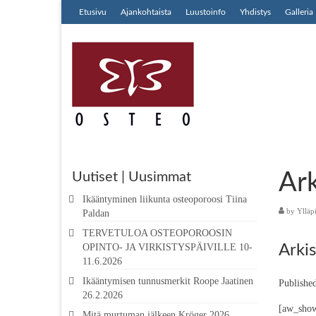
Etusivu
Ajankohtaista
Luustoinfo
Yhdistys
Galleria
Ark
Uutiset | Uusimmat
Ikääntyminen liikunta osteoporoosi Tiina
by
Ylläp
Paldan
TERVETULOA OSTEOPOROOSIN
OPINTO- JA VIRKISTYSPÄIVILLE 10-
Arkis
11.6.2026
Ikääntymisen tunnusmerkit Roope Jaatinen
Publishe
26.2.2026
[aw_show
Mitä murtuman jälkeen Kröger 2026