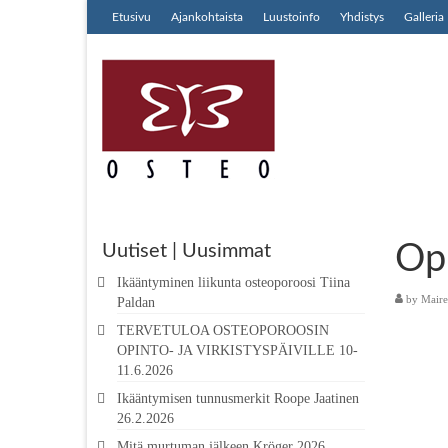
Etusivu
Ajankohtaista
Luustoinfo
Yhdistys
Galleria
Opi
Uutiset | Uusimmat
Ikääntyminen liikunta osteoporoosi Tiina
by
Maire
Paldan
TERVETULOA OSTEOPOROOSIN
OPINTO- JA VIRKISTYSPÄIVILLE 10-
11.6.2026
Ikääntymisen tunnusmerkit Roope Jaatinen
26.2.2026
Mitä murtuman jälkeen Kröger 2026