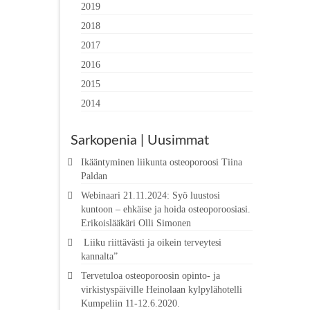
2019
2018
2017
2016
2015
2014
Sarkopenia | Uusimmat
Ikääntyminen liikunta osteoporoosi Tiina
Paldan
Webinaari 21.11.2024: Syö luustosi
kuntoon – ehkäise ja hoida osteoporoosiasi.
Erikoislääkäri Olli Simonen
Liiku riittävästi ja oikein terveytesi
kannalta”
Tervetuloa osteoporoosin opinto- ja
virkistyspäiville Heinolaan kylpylähotelli
Kumpeliin 11-12.6.2020.