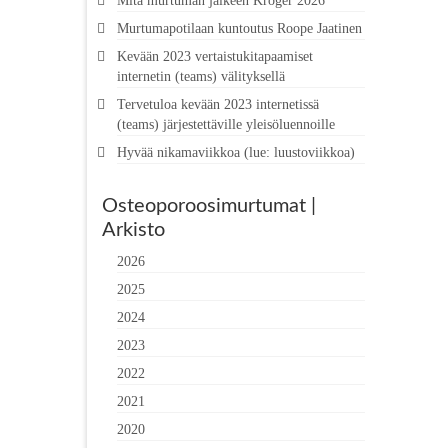
Mitä murtuman jälkeen Kröger 2026
Murtumapotilaan kuntoutus Roope Jaatinen
Kevään 2023 vertaistukitapaamiset
internetin (teams) välityksellä
Tervetuloa kevään 2023 internetissä
(teams) järjestettäville yleisöluennoille
Hyvää nikamaviikkoa (lue: luustoviikkoa)
Osteoporoosimurtumat |
Arkisto
2026
2025
2024
2023
2022
2021
2020