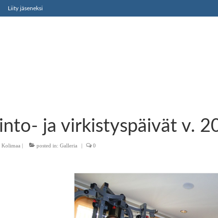
Liity jäseneksi
nto- ja virkistyspäivät v. 
 Kolimaa
|
posted in:
Galleria
|
0