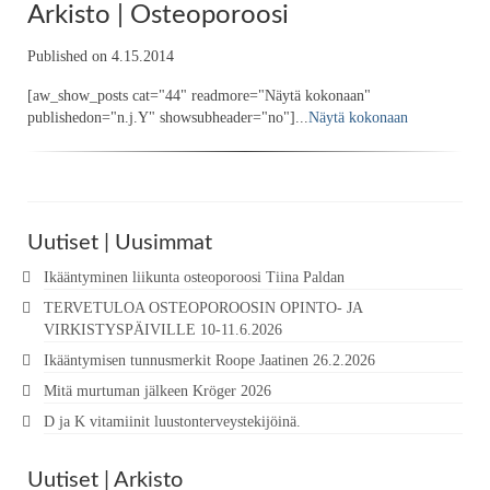
Arkisto | Osteoporoosi
Published on 4.15.2014
[aw_show_posts cat="44" readmore="Näytä kokonaan"
publishedon="n.j.Y" showsubheader="no"]...
Näytä kokonaan
Uutiset | Uusimmat
Ikääntyminen liikunta osteoporoosi Tiina Paldan
TERVETULOA OSTEOPOROOSIN OPINTO- JA
VIRKISTYSPÄIVILLE 10-11.6.2026
Ikääntymisen tunnusmerkit Roope Jaatinen 26.2.2026
Mitä murtuman jälkeen Kröger 2026
D ja K vitamiinit luustonterveystekijöinä.
Uutiset | Arkisto