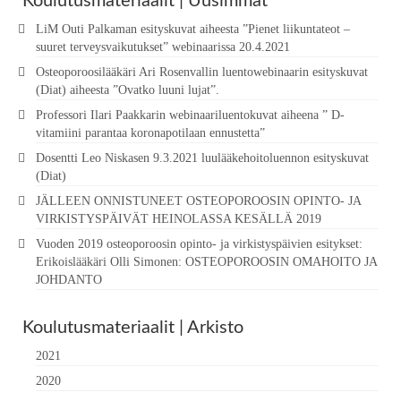
Koulutusmateriaalit | Uusimmat
LiM Outi Palkaman esityskuvat aiheesta ”Pienet liikuntateot –
suuret terveysvaikutukset” webinaarissa 20.4.2021
Osteoporoosilääkäri Ari Rosenvallin luentowebinaarin esityskuvat
(Diat) aiheesta ”Ovatko luuni lujat”.
Professori Ilari Paakkarin webinaariluentokuvat aiheena ” D-
vitamiini parantaa koronapotilaan ennustetta”
Dosentti Leo Niskasen 9.3.2021 luulääkehoitoluennon esityskuvat
(Diat)
JÄLLEEN ONNISTUNEET OSTEOPOROOSIN OPINTO- JA
VIRKISTYSPÄIVÄT HEINOLASSA KESÄLLÄ 2019
Vuoden 2019 osteoporoosin opinto- ja virkistyspäivien esitykset:
Erikoislääkäri Olli Simonen: OSTEOPOROOSIN OMAHOITO JA
JOHDANTO
Koulutusmateriaalit | Arkisto
2021
2020