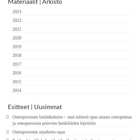
Materiaalit | Arkisto
2023
2022
2021
2020
2019
2018
2017
2016
2015
2014
Esitteet | Uusimmat
Osteoporoosin luulääkehoito – uusi tuliterä opas asiasta osteopeniaa
ja osteoporoosia potevien henkilöiden käyttöön.
Osteoporoosin omahoito-opas