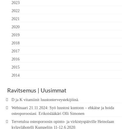
2023
2022
2021
2020
2019
2018
2017
2016
2015
2014
Ravitsemus | Uusimmat
D ja K vitamiinit luustonterveystekijöinä.
Webinaari 21.11.2024: Syö luustosi kuntoon – ehkäise ja hoida
osteoporoosiasi. Erikoislääkäri Olli Simonen
Tervetuloa osteoporoosin opinto- ja virkistyspäiville Heinolaan
kylpylähotelli Kumpeliin 11-12.6.2020.