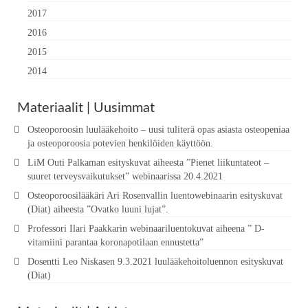
2017
2016
2015
2014
Materiaalit | Uusimmat
Osteoporoosin luulääkehoito – uusi tuliterä opas asiasta osteopeniaa
ja osteoporoosia potevien henkilöiden käyttöön.
LiM Outi Palkaman esityskuvat aiheesta ”Pienet liikuntateot –
suuret terveysvaikutukset” webinaarissa 20.4.2021
Osteoporoosilääkäri Ari Rosenvallin luentowebinaarin esityskuvat
(Diat) aiheesta ”Ovatko luuni lujat”.
Professori Ilari Paakkarin webinaariluentokuvat aiheena ” D-
vitamiini parantaa koronapotilaan ennustetta”
Dosentti Leo Niskasen 9.3.2021 luulääkehoitoluennon esityskuvat
(Diat)