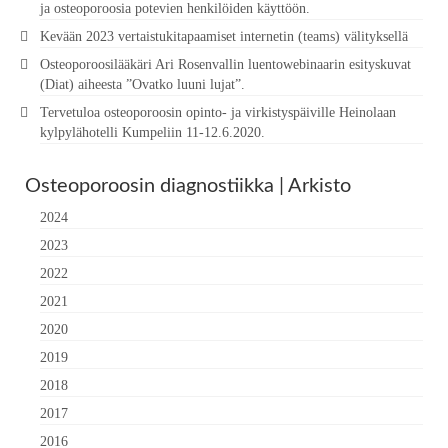
ja osteoporoosia potevien henkilöiden käyttöön.
Kevään 2023 vertaistukitapaamiset internetin (teams) välityksellä
Osteoporoosilääkäri Ari Rosenvallin luentowebinaarin esityskuvat
(Diat) aiheesta ”Ovatko luuni lujat”.
Tervetuloa osteoporoosin opinto- ja virkistyspäiville Heinolaan
kylpylähotelli Kumpeliin 11-12.6.2020.
Osteoporoosin diagnostiikka | Arkisto
2024
2023
2022
2021
2020
2019
2018
2017
2016