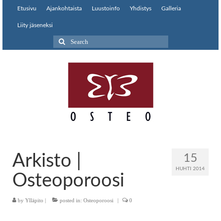
Etusivu
Ajankohtaista
Luustoinfo
Yhdistys
Galleria
Liity jäseneksi
Search
for:
Arkisto |
15
HUHTI 2014
Osteoporoosi
by
Ylläpito
|
posted in:
Osteoporoosi
|
0