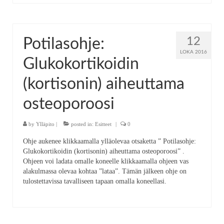
12
Potilasohje:
LOKA 2016
Glukokortikoidin
(kortisonin) aiheuttama
osteoporoosi
by
Ylläpito
|
posted in:
Esitteet
|
0
Ohje aukenee klikkaamalla ylläolevaa otsaketta ” Potilasohje:
Glukokortikoidin (kortisonin) aiheuttama osteoporoosi” .
Ohjeen voi ladata omalle koneelle klikkaamalla ohjeen vas
alakulmassa olevaa kohtaa ”lataa”. Tämän jälkeen ohje on
tulostettavissa tavalliseen tapaan omalla koneellasi.