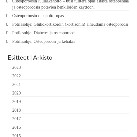
Osteoporoosin luulääkehoito – uusi tuliterä opas asiasta osteopeniaa
ja osteoporoosia potevien henkilöiden käyttöön.
Osteoporoosin omahoito-opas
Potilasohje: Glukokortikoidin (kortisonin) aiheuttama osteoporoosi
Potilasohje: Diabetes ja osteoporoosi
Potilasohje: Osteoporoosi ja keliakia
Esitteet | Arkisto
2023
2022
2021
2020
2019
2018
2017
2016
2015