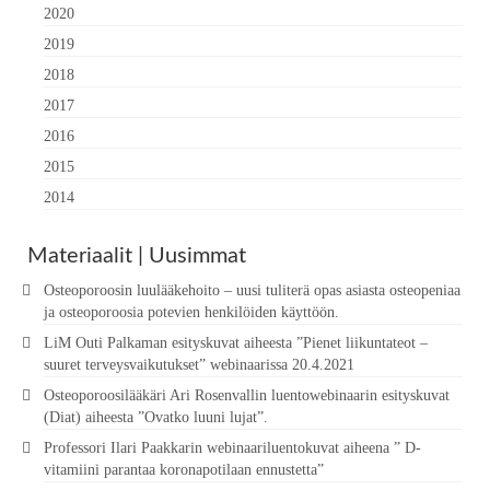
2020
2019
2018
2017
2016
2015
2014
Materiaalit | Uusimmat
Osteoporoosin luulääkehoito – uusi tuliterä opas asiasta osteopeniaa
ja osteoporoosia potevien henkilöiden käyttöön.
LiM Outi Palkaman esityskuvat aiheesta ”Pienet liikuntateot –
suuret terveysvaikutukset” webinaarissa 20.4.2021
Osteoporoosilääkäri Ari Rosenvallin luentowebinaarin esityskuvat
(Diat) aiheesta ”Ovatko luuni lujat”.
Professori Ilari Paakkarin webinaariluentokuvat aiheena ” D-
vitamiini parantaa koronapotilaan ennustetta”