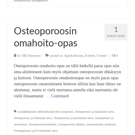
osteoporoosin luulääkehoito
1
Osteoporoosin
HUHTI 2020
omahoito-opas
by
Olli Simonen
|
posted in:
Ajankohtaista
,
Esitteet
,
Uutiset
|
0
Osteoporoosin omahoito-opas on tällä hetkellä paras opas niin
oma-aloitteeseen kuin myös ohjattuun osteoporoosin ehkäisyyn
ja hoitoon. Osteoporoosin omahoitosopas on myös paras opas
osteoporoosin omatoimiseen hoitoon silloin kun luun tiheys on
alentunut, mutta ei vielä murtuma-asteella eikä murtumia ole
vielä ilmaantunut. …
Continued
Luulääkehoidon edellytyksenä oleva omahoito
,
Osteoporoosi ja kalsiumin tarve
,
Osteoporoosi ja liikunnan tarve
,
Osteoporoosi ja proteiinien tarve
,
osteoporoosi ja
ravitsemus
,
Osteoporoosimurtumat
,
osteoporoosin ehkäisy
,
osteoporoosin omahoito
,
Osteopporoosi ja D-vitamiinin tarve