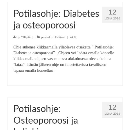
12
Potilasohje: Diabetes
LOKA 2016
ja osteoporoosi
by
Ylläpito
|
posted in:
Esitteet
|
0
Ohje aukenee klikkaamalla ylläolevaa otsaketta ” Potilasohje:
Diabetes ja osteoporoosi” . Ohjeen voi ladata omalle koneelle
klikkaamalla ohjeen vasemmassa alakulmassa olevaa kohtaa
”lataa”. Tämän jälkeen ohje on tulostettavissa tavalliseen
tapaan omalla koneellasi.
12
Potilasohje:
LOKA 2016
Osteoporoosi ja