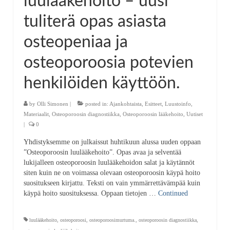
luulääkehoito – uusi
tuliterä opas asiasta
osteopeniaa ja
osteoporoosia potevien
henkilöiden käyttöön.
by
Olli Simonen
|
posted in:
Ajankohtaista
,
Esitteet
,
Luustoinfo
,
Materiaalit
,
Osteoporoosin diagnostiikka
,
Osteoporoosin lääkehoito
,
Uutiset
|
0
Yhdistyksemme on julkaissut huhtikuun alussa uuden oppaan
”Osteoporoosin luulääkehoito”. Opas avaa ja selventää
lukijalleen osteoporoosin luulääkehoidon salat ja käytännöt
siten kuin ne on voimassa olevaan osteoporoosin käypä hoito
suositukseen kirjattu. Teksti on vain ymmärrettävämpää kuin
käypä hoito suosituksessa. Oppaan tietojen …
Continued
luulääkehoito
,
osteoporoosi
,
osteoporoosimurtuma.
,
osteoporoosin diagnostiikka
,