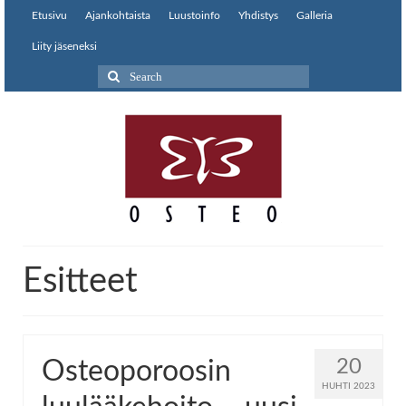
Etusivu
Ajankohtaista
Luustoinfo
Yhdistys
Galleria
Liity jäseneksi
Search
for:
Esitteet
20
Osteoporoosin
HUHTI 2023