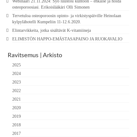
Webinaari 21.11.2024: Syö luustosi kuntoon – ehkäise ja hoida
osteoporoosiasi. Erikoislääkäri Olli Simonen
Tervetuloa osteoporoosin opinto- ja virkistyspäiville Heinolaan
kylpylähotelli Kumpeliin 11-12.6.2020.
Elintarvikkeita, jotka sisältävät K-vitamiineja
ELIMISTÖN HAPPO-EMÄSTASAPAINO JA RUOKAVALIO
Ravitsemus | Arkisto
2025
2024
2023
2022
2021
2020
2019
2018
2017