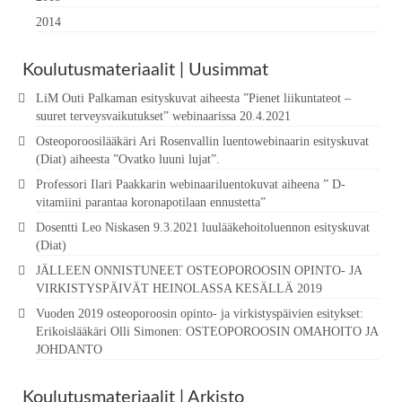
2014
Koulutusmateriaalit | Uusimmat
LiM Outi Palkaman esityskuvat aiheesta ”Pienet liikuntateot –
suuret terveysvaikutukset” webinaarissa 20.4.2021
Osteoporoosilääkäri Ari Rosenvallin luentowebinaarin esityskuvat
(Diat) aiheesta ”Ovatko luuni lujat”.
Professori Ilari Paakkarin webinaariluentokuvat aiheena ” D-
vitamiini parantaa koronapotilaan ennustetta”
Dosentti Leo Niskasen 9.3.2021 luulääkehoitoluennon esityskuvat
(Diat)
JÄLLEEN ONNISTUNEET OSTEOPOROOSIN OPINTO- JA
VIRKISTYSPÄIVÄT HEINOLASSA KESÄLLÄ 2019
Vuoden 2019 osteoporoosin opinto- ja virkistyspäivien esitykset:
Erikoislääkäri Olli Simonen: OSTEOPOROOSIN OMAHOITO JA
JOHDANTO
Koulutusmateriaalit | Arkisto