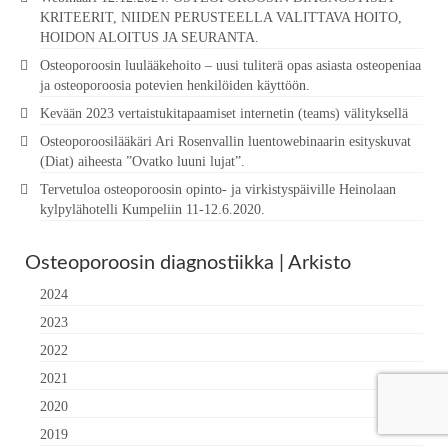
KRITEERIT, NIIDEN PERUSTEELLA VALITTAVA HOITO,
HOIDON ALOITUS JA SEURANTA.
Osteoporoosin luulääkehoito – uusi tuliterä opas asiasta osteopeniaa
ja osteoporoosia potevien henkilöiden käyttöön.
Kevään 2023 vertaistukitapaamiset internetin (teams) välityksellä
Osteoporoosilääkäri Ari Rosenvallin luentowebinaarin esityskuvat
(Diat) aiheesta ”Ovatko luuni lujat”.
Tervetuloa osteoporoosin opinto- ja virkistyspäiville Heinolaan
kylpylähotelli Kumpeliin 11-12.6.2020.
Osteoporoosin diagnostiikka | Arkisto
2024
2023
2022
2021
2020
2019