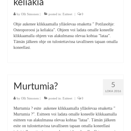
keliakia
by
Olli Simonen
|
posted in:
Esitteet
|
0
Ohje aukenee klikkaamalla ylläolevaa otsaketta ” Potilasohje:
Osteoporoosi ja keliakia”. Ohjeen voi ladata omalle koneelle
klikkaamalla ohjeen vas alakulmassa olevaa kohtaa ”lataa”.
Tämän jälkeen ohje on tulostettavissa tavalliseen tapaan omalla
koneellasi.
5
Murtumia?
LOKA 2016
by
Olli Simonen
|
posted in:
Esitteet
|
0
Murtumia ? esite aukenee klikkaamalla ylläolevaa otsaketta ”
Murtumia ?”. Esitteen voi ladata omalle koneelle klikkaamalla
esitteen vas alakulmassa olevaa kohtaa ”lataa”. Tämän jälkeen
esite on tulostettavissa tavalliseen tapaan omalla koneellasi