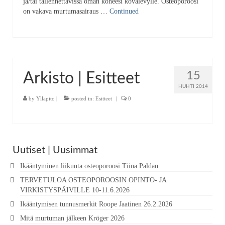
ja/tai tallennettavissa oman koneesi kovalevylle. Osteoporoosi
on vakava murtumasairaus …
Continued
15
Arkisto | Esitteet
HUHTI 2014
by
Ylläpito
|
posted in:
Esitteet
|
0
Uutiset | Uusimmat
Ikääntyminen liikunta osteoporoosi Tiina Paldan
TERVETULOA OSTEOPOROOSIN OPINTO- JA
VIRKISTYSPÄIVILLE 10-11.6.2026
Ikääntymisen tunnusmerkit Roope Jaatinen 26.2.2026
Mitä murtuman jälkeen Kröger 2026