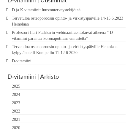
D-vitamiini | Uusimmat
D ja K vitamiinit luustonterveystekijöinä.
Tervetuloa osteoporoosin opinto- ja virkistyspäiville 14-15.6.2023
Heinolaan
Professori Ilari Paakkarin webinaariluentokuvat aiheena ” D-
vitamiini parantaa koronapotilaan ennustetta”
Tervetuloa osteoporoosin opinto- ja virkistyspäiville Heinolaan
kylpylähotelli Kumpeliin 11-12.6.2020.
D-vitamiini
D-vitamiini | Arkisto
2025
2024
2023
2022
2021
2020